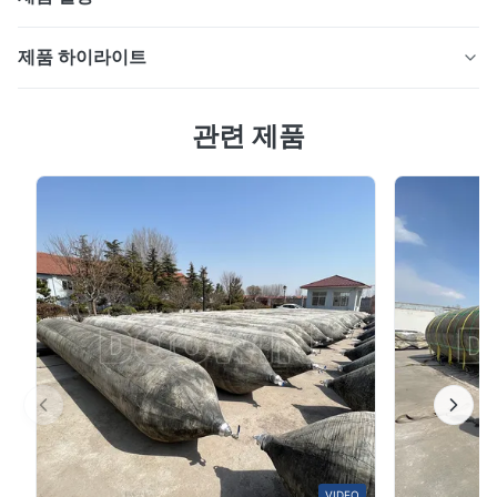
석유 및 가스 부력 분야 50kpa 요코하마 해양 공압 고무
제품 하이라이트
펜더(증명서 포함)
일반적으로 요코하마 펜더로 알려진 플로팅 공압 고무 펜
요코하마 해상 공압 고무 펜더 (50kpa)는 ISO 인증 내구성
더는 내부에 압축 공기가 포함된 합성 코드 강화 고무 시트
관련 제품
과 부드러운 반력, 조수 적응성을 갖춘 우수한 선박 보호
로 구성됩니다. 이 설계를 통해 물 위에 떠 있을 수 있으며
기능을 제공합니다. 합성 코드 보강, 10년 설계 수명, 여러
도킹 작업 중 선박 간(선박 간) 또는 선박과 정박 구조물 사
인증 (CCS, BV, ABS)을 특징으로 합니다. 맞춤형 크기 (직
이에서 효과적인 충격 흡수 장치 역할을 할 수 있습니다.
경 0.5-4.5m)로 제공되며 2년 보증을 제공합니다.
참고: 플로팅 공압 고무 펜더는 때때로 "요코하마 펜더" 또
는 "요코하마 유형 펜더"라고도 합니다. - ISO 17357:2002
선박 및 해양 기술 - 고압 플로팅 공압 고무 펜더.
주요 특징
가이 로프 또는 가이 체인을 사용하여 쉽게 취급하고
설치할 수 있는 경량 설계
최대 15도의 경사 압축에서도 에너지 흡수 수준 유지
낮고 균일한 선체 압력 분포 제공
VIDEO