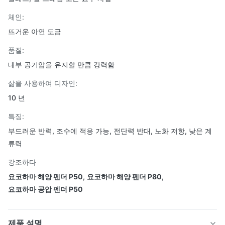
체인:
뜨거운 아연 도금
품질:
내부 공기압을 유지할 만큼 강력함
삶을 사용하여 디자인:
10 년
특징:
부드러운 반력, 조수에 적응 가능, 전단력 반대, 노화 저항, 낮은 계
류력
강조하다
요코하마 해양 펜더 P50
,
요코하마 해양 펜더 P80
,
요코하마 공압 펜더 P50
제품 설명