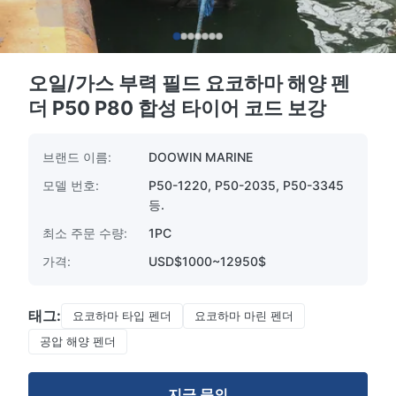
오일/가스 부력 필드 요코하마 해양 펜
더 P50 P80 합성 타이어 코드 보강
브랜드 이름:
DOOWIN MARINE
모델 번호:
P50-1220, P50-2035, P50-3345
등.
최소 주문 수량:
1PC
가격:
USD$1000~12950$
태그:
요코하마 타입 펜더
요코하마 마린 펜더
공압 해양 펜더
지금 문의