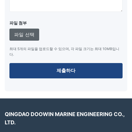
세로×세로
P50
P
반력
체 압력
(mm)
GEA(kNm)
GEA(
(kN)
(kN/m²)
파일 첨부
500x1000
6
64
132
8
파일 선택
600x1000
8
74
126
11
최대 5개의 파일을 업로드할 수 있으며, 각 파일 크기는 최대 10MB입니
1000x1500
32
182
122
45
다.
1000x2000
45
257
132
63
제출하다
1200x2000
63
297
126
88
1350x2500
102
427
130
142
1500x3000
153
579
132
214
QINGDAO DOOWIN MARINE ENGINEERING CO.,
1700x3000
191
639
128
267
LTD.
2000x3500
208
875
128
430