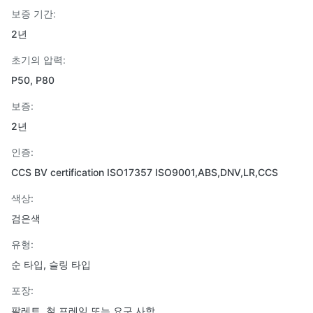
보증 기간:
2년
초기의 압력:
P50, P80
보증:
2년
인증:
CCS BV certification ISO17357 ISO9001,ABS,DNV,LR,CCS
색상:
검은색
유형:
순 타입, 슬링 타입
포장:
팔레트, 철 프레임 또는 요구 사항