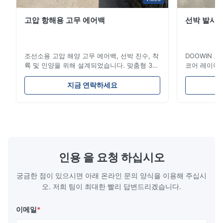
여러 개의 합성 코드 층과 내마모성 고무로 구성됨
고압 항해용 고무 에어백
선박 발사 
열악한 조건과 반복적인 부하에서도 일관된 성능
최소한의 유지 관리 요구 사항 및 손상 위험
조선소용 고압 해양 고무 에어백, 선박 진수, 착
DOOWIN 
직경 500mm ~ 4,500mm, 길이 500mm ~ 9,000mm
륙 및 인양을 위해 설계되었습니다. 맞춤형 3-
코어 레이어와
로 제공됩니다.
12겹 타이어 코드 고무는 내구성과 효율성을 보
는 내구성을 제
장합니다. LR, BV, CCS 인증을 받았으며 ISO
인증을 받은 
지금 연락하세요
표준을 준수합니다. 게이지, 밸브 및 커넥터와
(4-300t)
건설 부품
같은 액세서리가 포함되어 있습니다. 보증 기
합니다. 난파
외부 고무:
뛰어난 인장력과 인열 저항력으로 코드층과
간: 2년.
맞춤형 크기를
내부 고무를 마모와 외부 힘으로부터 보호합니다.
타이어 코드 레이어:
내부 공기압 무결성을 유지하도록
설계된 보강층입니다.
인용 을 요청 하십시오
내부 고무:
펜더 구조 내에서 가압된 공기를 밀봉합니다.
궁금한 점이 있으시면 아래 온라인 문의 양식을 이용해 주십시
오. 저희 팀이 최대한 빨리 답변드리겠습니다.
기술 사양
압력 등급:
이메일
*
공압 50 (P50, 초기 내부압력 50kPa)