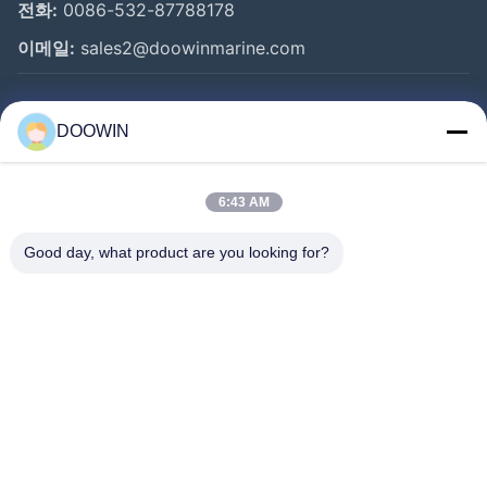
전화:
0086-532-87788178
이메일:
sales2@doowinmarine.com
2500x4000
663
1381
137
925
빠른 링크
2500x5500
943
2019
148
1317
DOOWIN
홈
1884
3300x4500
1175
130
1640
년
제품 소개
6:43 AM
회사 소개
3300x6500
1814년
3015
146
2532
Good day, what product are you looking for?
공장 투어
장점
두윈마린 공압식 고무방현재는 ISO 17357에 따라 제작 및
품질 관리
시험되었습니다. 당사의 요코하마형 공압식 고무방현재는
연락처
한국 제조 기술을 사용하여 생산됩니다.
뉴스
ISO 17357 준수:
모든 공압 펜더는 ISO 15375 최신 버
전을 준수하도록 제조 및 테스트되었습니다.
따라와
부드러운 반력:
과부하 조건에서도 반력이 급격하게 증