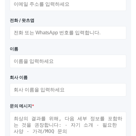
공압 80 (P80, 초기내압 80kPa)
전화 / 왓츠앱
펜더 유형:
유형 I - 네트 유형: 소형 펜더용 체인 네트, 와이어 네트
또는 섬유 네트로 덮음
유형 II - 슬링 유형: 당김 체인 또는 당김 로프와 연결하
이름
기 위해 각 끝에 리프팅 장치가 있음
응용
회사 이름
조수의 변화가 극심한 항구
선박 대 선박 경량화 작업
석유 및 가스(일반적으로 FSRU)
문의 메시지
*
임시 접안
성능 데이터
P50
P50 선