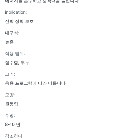
에너지를 흡수하고 충격력을 줄입니다
inplication:
선박 정박 보호
내구성:
높은
적용 범위:
잠수함, 부두
크기:
응용 프로그램에 따라 다릅니다
모양:
원통형
수명:
8-10 년
강조하다