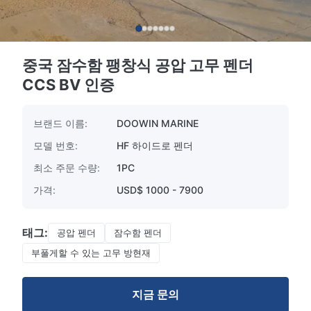
중국 잠수함 팽창식 공압 고무 펜더
CCS BV 인증
브랜드 이름:
DOOWIN MARINE
모델 번호:
HF 하이드로 펜더
최소 주문 수량:
1PC
가격:
USD$ 1000 - 7900
태그:
공압 펜더
잠수함 펜더
부풀게할 수 있는 고무 방현재
지금 문의