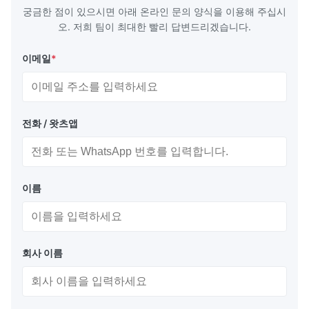
잠수함용 공기 주입식 펜더는 잠수함을 위해 특별히 설계된 도크 
궁금한 점이 있으시면 아래 온라인 문의 양식을 이용해 주십시
펜더의 특수 버전입니다. 이 유형의 펜더는 물과 공기의 부분적인 
오. 저희 팀이 최대한 빨리 답변드리겠습니다.
충전을 결합하고 균형추를 장착하여 수중에서 수직 위치를 유지하
고 잠수함 선체를 효과적으로 보호합니다.
이메일
*
전화 / 왓츠앱
초기 공기 주입 압력 50KPA
이름
모델
물 : 공기
에너지 흡수
반력 (kN)
(KNm)
(mm)
플러싱 전 성능
회사 이름
HF
0:100
566
1774
1700x7200