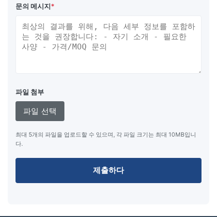
HF
0:100
653
1731
문의 메시지
*
2000x6000
HF
0:100
937
1996
2500x5500
HF
0:100
1932
3106
3300x6500
HF
0:100
3151
5067
파일 첨부
3300x10500
파일 선택
최대 5개의 파일을 업로드할 수 있으며, 각 파일 크기는 최대 10MB입니
다.
제출하다