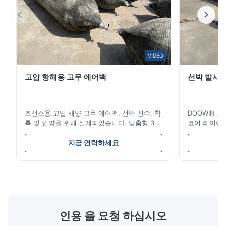
잠수함용 공기 주입식 펜더는 내부에 채워진 압축 공기를 통해 쿠
셔닝 기능을 달성합니다. 잠수함이 부두 또는 기타 도킹 시설에 접
VIDEO
근할 때 펜더는 잠수함의 충격력을 흡수하고 분산시켜 잠수함 선
체와 도킹 시설에 대한 직접적인 손상을 줄일 수 있습니다. 동시에 
고압 항해용 고무 에어백
선박 발사 
펜더의 설계는 수중 환경의 특수성을 고려하여 내식성 및 내마모
성 재료를 사용하고 특수 처리를 거쳐 수중에서의 안정성과 내구
성을 향상시킵니다.
조선소용 고압 해양 고무 에어백, 선박 진수, 착
DOOWIN 
륙 및 인양을 위해 설계되었습니다. 맞춤형 3-
코어 레이어와
12겹 타이어 코드 고무는 내구성과 효율성을 보
는 내구성을 제
장합니다. LR, BV, CCS 인증을 받았으며 ISO
인증을 받은 
지금 연락하세요
표준을 준수합니다. 게이지, 밸브 및 커넥터와
(4-300t)
설치 지침
같은 액세서리가 포함되어 있습니다. 보증 기
합니다. 난파
간: 2년.
맞춤형 크기를
디자인의 독창성
인용 을 요청 하십시오