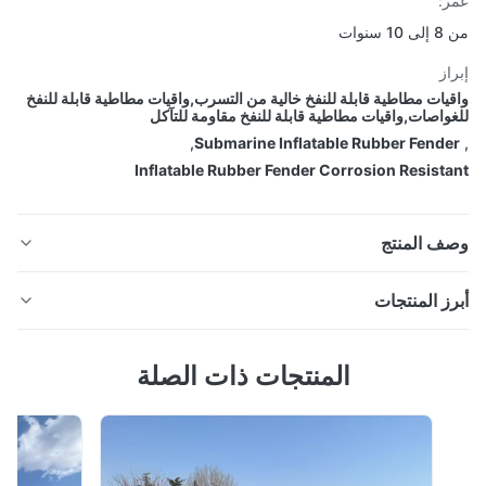
:
سنوات
از
يات مطاطية قابلة للنفخ خالية من التسرب,واقيات مطاطية قابلة للنفخ
واصات,واقيات مطاطية قابلة للنفخ مقاومة للتآكل
,
Submarine Inflatable Rubber Fend
Inflatable Rubber Fender Corrosion Resist
ف المنتج
الصين الغواصات المضغوطة المضغوطة المطاطية
ز المنتجات
المضغوطة CCS BV شهادة
لصين الغواصات المضغوطة المضغوطة المطاطية المضغوطة
المنتجات ذات الصلة
CCS BV شهادة الوصف تستخدم المدافع القابلة للنفخ في
الغواصات على نطاق واسع في سيناريوهات مثل رصيف
وصف
الغواصات والصيانة والعمليات البحرية.يمكن أن توفر أجهزة
الحماية الدفاعية الفعالة عند دخول الغواصات والمغادرة من
تستخدم المدافع القابلة للنفخ في الغواصات على نطاق واسع في 