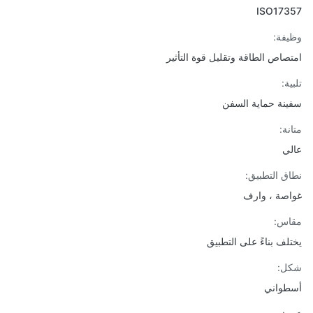
ISO173
فة:
صاص الطاقة وتقليل قوة التأثير
ة:
نة حماية السفن
نة:
ي
ق التطبيق:
صة ، وارف
اس:
لف بناءً على التطبيق
ل:
واني