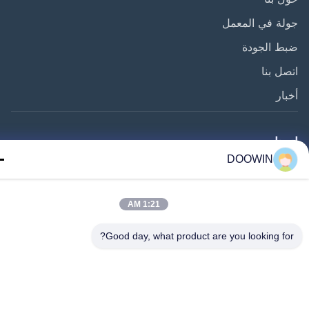
ة في المعمل
ط الجودة
ل بنا
ار
عنا
DOOWIN
1:21 AM
©2025- QINGDAO DOOWIN MARINE ENGINEERING CO., LTD.. جميع الحقوق
Good day, what product are you looking fo
محفوظة