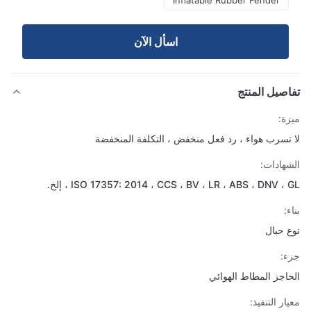
Inflatable Rubber Fender
اسأل الآن
صيل المنتج
ة:
تسرب هواء ، رد فعل منخفض ، التكلفة المنخفضة
هادات:
ISO 17357: 2014 ، CCS ، BV ، LR ، ABS ، DNV ، ، إلخ.
:
 حبال
:
اجز المطاط الهوائي
ر التنفيذ: