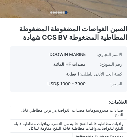
الصين الغواصات المضغوطة المضغوطة
المطاطية المضغوطة CCS BV شهادة
الاسم التجاري:
DOOWIN MARINE
رقم النموذج:
مصدات HF المائية
كمية الحد الأدنى للطلب:
1 قطعة
السعر:
USD$ 1000 - 7900
العلامات:
صدادات هيدروبنيوماتية,مصدات الغواصة,درابزين مطاطي قابل
للنفخ
واقيات مطاطية قابلة للنفخ خالية من التسرب,واقيات مطاطية قابلة
للنفخ للغواصات,واقيات مطاطية قابلة للنفخ مقاومة للتآكل