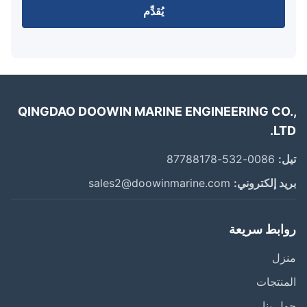
يُقدِّم
QINGDAO DOOWIN MARINE ENGINEERING CO
LT
:
0086-532-87788178
د إلكتروني:
sales2@doowinmarine.com
ابط سريعة
زل
نتجات
 بنا