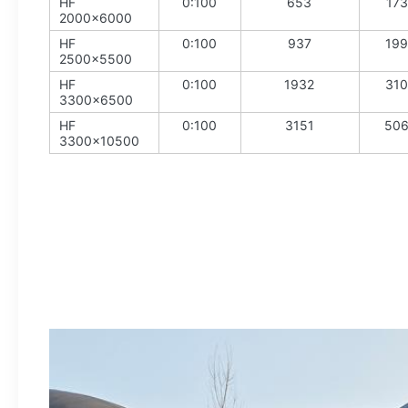
HF
0:100
653
173
2000x6000
HF
0:100
937
199
2500x5500
HF
0:100
1932
310
3300x6500
HF
0:100
3151
50
3300x10500