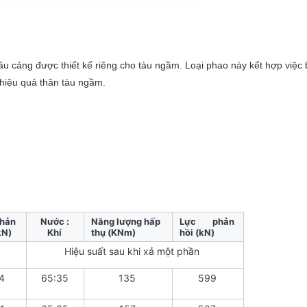
u cảng được thiết kế riêng cho tàu ngầm. Loại phao này kết hợp việc b
 hiệu quả thân tàu ngầm.
hản
Nước :
Năng lượng hấp
Lực phản
kN)
Khí
thụ (KNm)
hồi
(kN)
Hiệu suất sau khi xả một phần
4
65:35
135
599