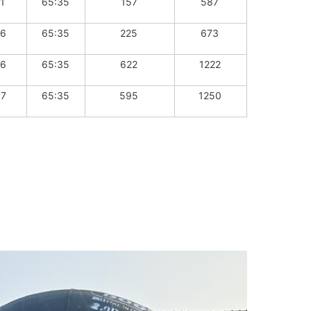
1
65:35
157
587
6
65:35
225
673
6
65:35
622
1222
67
65:35
595
1250