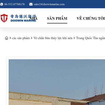
86-532-87788178
sales2@doowinmarine.com
NHÀ
SẢN PHẨM
VỀ CHÚNG TÔI
các sản phẩm
Vè chắn bùn thủy lực khí nén
Trung Quốc Tàu ngầ