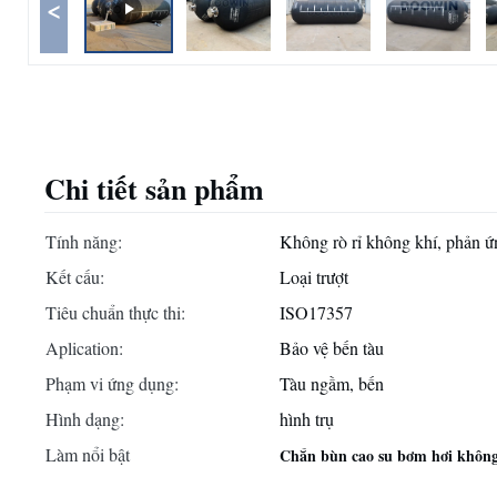
<
Chi tiết sản phẩm
Tính năng:
Không rò rỉ không khí, phản ứn
Kết cấu:
Loại trượt
Tiêu chuẩn thực thi:
ISO17357
Aplication:
Bảo vệ bến tàu
Phạm vi ứng dụng:
Tàu ngầm, bến
Hình dạng:
hình trụ
Làm nổi bật
Chắn bùn cao su bơm hơi không