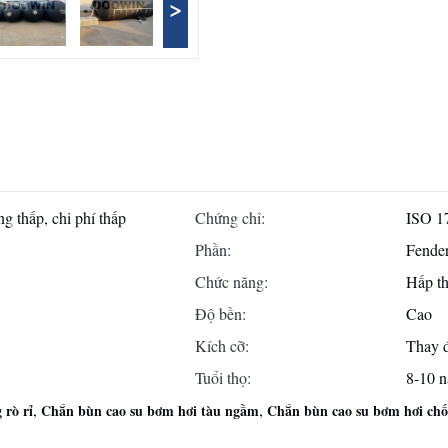
>
g thấp, chi phí thấp
Chứng chỉ:
ISO 1
Phần:
Fender
Chức năng:
Hấp th
Độ bền:
Cao
Kích cỡ:
Thay đ
Tuổi thọ:
8-10 
,
,
 rò rỉ
Chắn bùn cao su bơm hơi tàu ngầm
Chắn bùn cao su bơm hơi ch