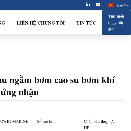
Tiếng Việt
Tìm hiểu
NG
LIÊN HỆ CHÚNG TÔI
TIN TỨC
ngay bây
giờ
u ngầm bơm cao su bơm khí
ứng nhận
OWIN MARINE
Số mô hình:
Chắn bùn thủy lực
HF