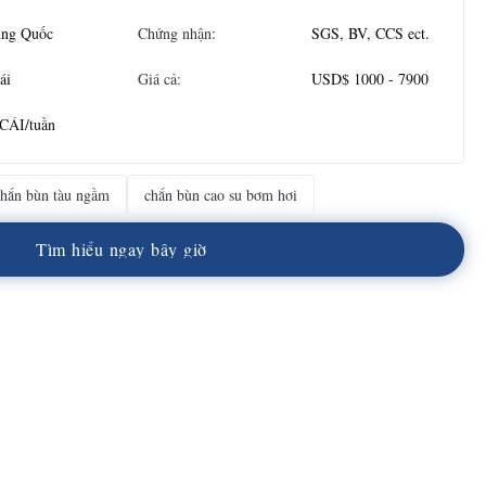
ung Quốc
Chứng nhận:
SGS, BV, CCS ect.
ái
Giá cả:
USD$ 1000 - 7900
 CÁI/tuần
hắn bùn tàu ngầm
chắn bùn cao su bơm hơi
T
ì
m
h
i
ể
u
n
g
a
y
b
â
y
g
i
ờ