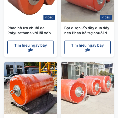
VIDEO
VIDEO
Phao hỗ trợ chuỗi da
Bọt được lấp đầy qua dây
Polyurethane với lõi xốp
neo Phao hỗ trợ chuỗi đại
kín và tuổi thọ 10 năm
dương lớn
Tìm hiểu ngay bây
Tìm hiểu ngay bây
giờ
giờ