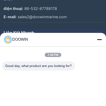
điện thoại:
86-532-87788178
E-mail:
sales2@doowinmarine.com
Liên Kết Nhanh
DOOWIN
Nhà
Sản Phẩm
7:48 PM
Về Chúng Tôi
Good day, what product are you looking for?
Tham Quan Nhà Máy
Kiểm Soát Chất Lượng
Liên Hệ Chúng Tôi
Tin Tức