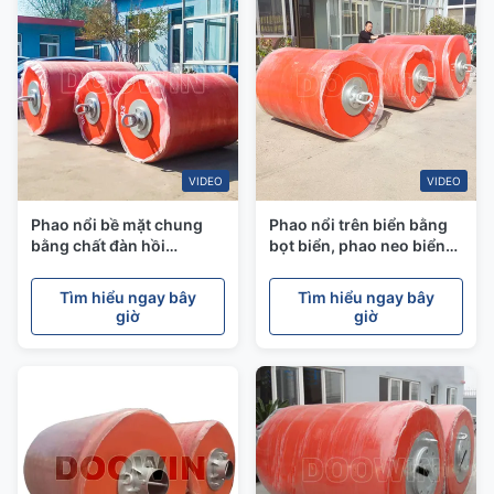
VIDEO
VIDEO
Phao nổi bề mặt chung
Phao nổi trên biển bằng
bằng chất đàn hồi
bọt biển, phao neo biển
polyurethane màu cam
hình trụ với lớp vỏ
Phao neo một điểm tùy
polyurethane
Tìm hiểu ngay bây
Tìm hiểu ngay bây
chỉnh
giờ
giờ