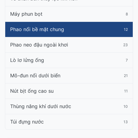
Máy phun bọt
8
Phao nổi bề mặt chung
12
Phao neo đậu ngoài khơi
23
Lò lơ lửng ống
7
Mô-đun nổi dưới biển
21
Nút bịt ống cao su
11
Thùng nâng khí dưới nước
10
Túi đựng nước
13