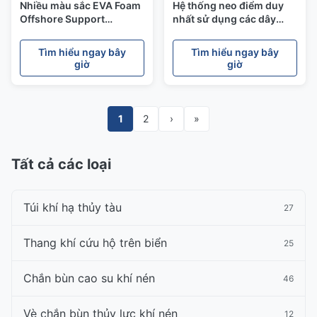
Nhiều màu sắc EVA Foam
Hệ thống neo điểm duy
Offshore Support
nhất sử dụng các dây
Cylindrical Buoys với da
chuyền bề mặt chung
polyethylene
Tìm hiểu ngay bây
Tìm hiểu ngay bây
giờ
giờ
1
2
›
»
Tất cả các loại
Túi khí hạ thủy tàu
27
Thang khí cứu hộ trên biển
25
Chắn bùn cao su khí nén
46
Vè chắn bùn thủy lực khí nén
12