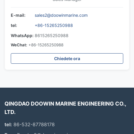
E-mail:
sales2@doowinmarine.com
tel:
+86-15265250988
WhatsApp:
8615265250988
WeChat:
+86-15265250988
Chiedete ora
QINGDAO DOOWIN MARINE ENGINEERING CO.,
LTD.
tel:
86-532-87788178