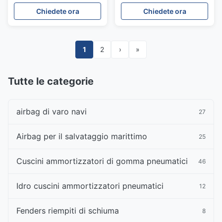
schiuma a cellule chiuse
schiuma attraverso la
Chiedete ora
Chiedete ora
e durata di 10 anni
catena di ormeggio
1
2
›
»
Tutte le categorie
airbag di varo navi
27
Airbag per il salvataggio marittimo
25
Cuscini ammortizzatori di gomma pneumatici
46
Idro cuscini ammortizzatori pneumatici
12
Fenders riempiti di schiuma
8