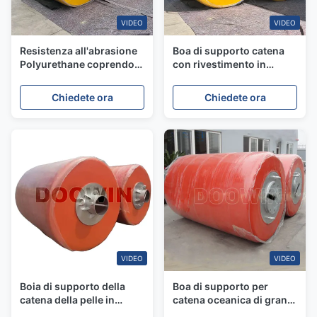
VIDEO
VIDEO
Resistenza all'abrasione
Boa di supporto catena
Polyurethane coprendo
con rivestimento in
catena marina Boia di
poliuretano resistente
supporto Barca a vela
all'abrasione, durata di 10
Chiedete ora
Chiedete ora
Ancoraggio Boia di
anni e nucleo in schiuma
ormeggio
a cellule chiuse
VIDEO
VIDEO
Boia di supporto della
Boa di supporto per
catena della pelle in
catena oceanica di grandi
poliuretano con nucleo di
dimensioni riempita di