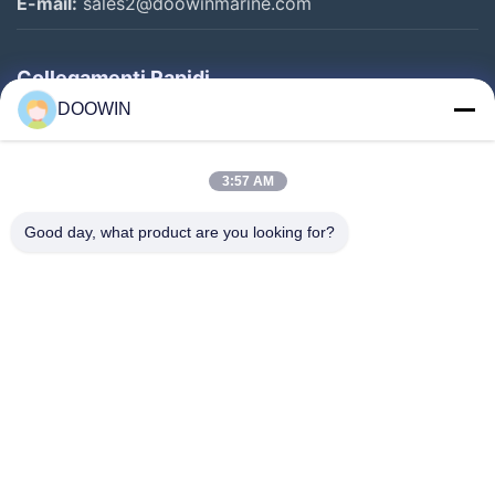
E-mail:
sales2@doowinmarine.com
Collegamenti Rapidi
DOOWIN
Casa
Prodotti
3:57 AM
Chi Siamo
Good day, what product are you looking for?
Fatory Tour
Controllo Di Qualità
Contattaci
Notizie
Seguiteci.