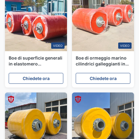
VIDEO
VIDEO
Boe di superficie generali
Boe di ormeggio marino
in elastomero
cilindrici galleggianti in
poliuretanico Arancione
schiuma riempita per
Boa di ormeggio a punto
superficie offshore con
Chiedete ora
Chiedete ora
singolo personalizzata
rivestimento in
poliuretano