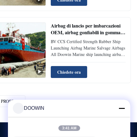
layers with inner and outer rubber layers in
a long cylindrical balloon shape. The
heavy lifting ...
Airbag di lancio per imbarcazioni
OEM, airbag gonfiabili in gomma
sintetica per imbarcazioni
BV CCS Certified Strength Rubber Ship
Launching Airbag Marine Salvage Airbags
All Doowin Marine ship launching airbags
are manufactured and tested fully
compliant with ISO 14409:2011 Ships and
Chiedete ora
marine technology -- Ship launching
airbags. To learn more technology, please
kindly refer ISO 17682:2013 ...
PROSSIMO
DOOWIN
3:41 AM