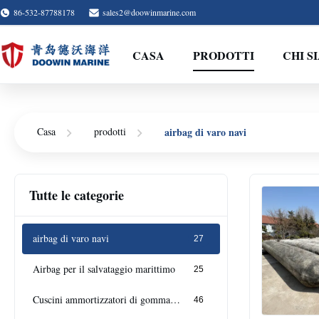
86-532-87788178
sales2@doowinmarine.com
CASA
PRODOTTI
CHI S
airbag di varo navi
Casa
prodotti
Tutte le categorie
airbag di varo navi
27
Airbag per il salvataggio marittimo
25
Cuscini ammortizzatori di gomma pneumatici
46