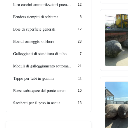
Idro cuscini ammortizzatori pneumatici
12
Fenders riempiti di schiuma
8
Boie di superficie generali
12
Boe di ormeggio offshore
23
Galleggianti di stenditura di tubo
7
Moduli di galleggiamento sottomarini
21
Tappo per tubi in gomma
11
Borse subacquee del ponte aereo
10
Sacchetti per il peso in acqua
13