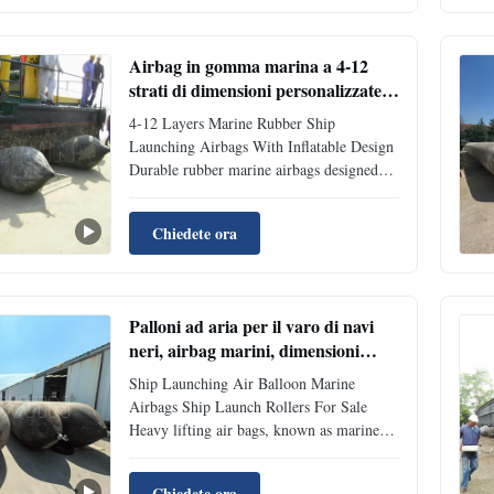
CCS e conformi agli standard ISO. Include
accessori come manometro, valvola e
connettori. Garanzia: 2 anni.
Airbag in gomma marina a 4-12
strati di dimensioni personalizzate
per il varo/l'atterraggio di navi
4-12 Layers Marine Rubber Ship
Launching Airbags With Inflatable Design
Durable rubber marine airbags designed
for boat lifting, launching, and salvage
operations. These specialized marine
Chiedete ora
rubber airbags, also known as roller bags
or inflatable marine airbags, provide an
innovative solution for ...
Palloni ad aria per il varo di navi
neri, airbag marini, dimensioni
personalizzate
Ship Launching Air Balloon Marine
Airbags Ship Launch Rollers For Sale
Heavy lifting air bags, known as marine
rubber airbags or ship launching balloons,
are made of heavy-duty synthetic-tire-cord
Chiedete ora