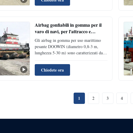
layers with inner and outer rubber layers in
a long cylindrical balloon shape. The
heavy lifting airbag ...
Airbag gonfiabili in gomma per il
varo di navi, per l'attracco e
l'alaggio di imbarcazioni
Gli airbag in gomma per uso marittimo
pesante DOOWIN (diametro 0,8-3 m,
lunghezza 5-30 m) sono caratterizzati da
una struttura in corda di pneumatico
sintetico per il varo/sollevamento di navi
Chiedete ora
(capacità di oltre 1.000 tonnellate).
Certificati (CCS/ABS/LR/BV), conformi
alla norma ISO14409 con garanzia di 2
anni. Il design ad alta pressione e anti-
esplosione garantisce una durata di 6-10
1
2
3
4
anni. Sono disponibili opzioni
personalizzate.