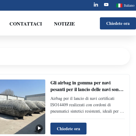
Italiano
CONTATTACI
NOTIZIE
Chiedete ora
Gli airbag in gomma per navi
pesanti per il lancio delle navi sono
conformi a GB/T 33487-2017
Airbag per il lancio di navi certificati
ISO14409 realizzati con cordoni di
pneumatici sintetici resistenti, ideali per le
operazioni nei cantieri navali.Lungo da 1 a
32 m)Affidabile a livello globale per il
Chiedete ora
risparmio di tempo, flessibile e sicuro