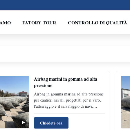
IAMO
FATORY TOUR
CONTROLLO DI QUALITÀ
Airbag marini in gomma ad alta
pressione
Airbag in gomma marina ad alta pressione
per cantieri navali, progettati per il varo,
l'atterraggio e il salvataggio di navi.
Personalizzabili con 3-12 strati di gomma
con corda di pneumatico per garantire
Chiedete ora
durata ed efficienza. Certificati da LR, BV,