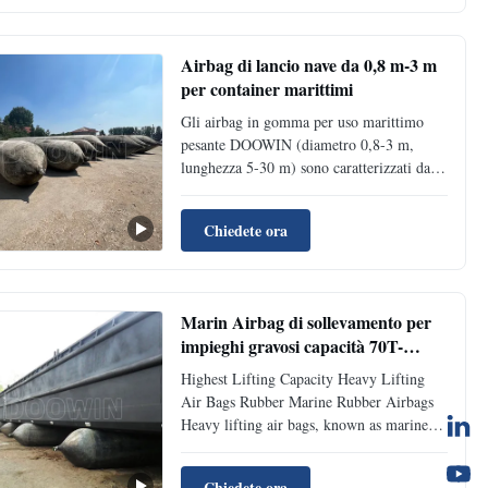
lancio, atterraggio e salvataggio delle navi.
Airbag di lancio nave da 0,8 m-3 m
per container marittimi
Gli airbag in gomma per uso marittimo
pesante DOOWIN (diametro 0,8-3 m,
lunghezza 5-30 m) sono caratterizzati da
una struttura in corda di pneumatico
sintetico per il varo/sollevamento di navi
Chiedete ora
(capacità di oltre 1.000 tonnellate).
Certificati (CCS/ABS/LR/BV), conformi
alla norma ISO14409 con garanzia di 2
anni. Il design ad alta pressione e anti-
Marin Airbag di sollevamento per
esplosione garantisce una durata di 6-10
impieghi gravosi capacità 70T-
anni. Sono disponibili opzioni
1000T resistente all'abrasione
personalizzate.
Highest Lifting Capacity Heavy Lifting
Air Bags Rubber Marine Rubber Airbags
Heavy lifting air bags, known as marine
rubber airbags or ship launching balloons,
are made of heavy-duty synthetic-tire-cord
Chiedete ora