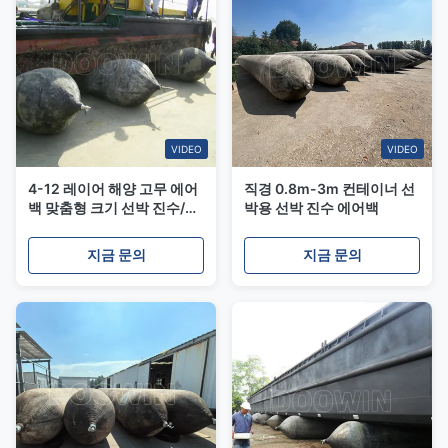
VIDEO
VIDEO
4-12 레이어 해양 고무 에어
직경 0.8m-3m 컨테이너 선
백 맞춤형 크기 선박 진수/선
박용 선박 진수 에어백
박 착륙용
지금 문의
지금 문의