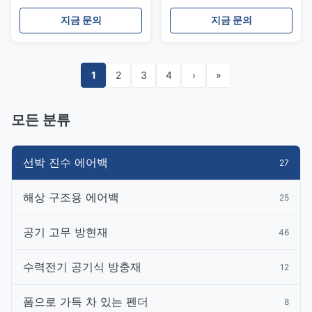
지금 문의
지금 문의
1
2
3
4
›
»
모든 분류
선박 진수 에어백
27
해상 구조용 에어백
25
공기 고무 방현재
46
수력전기 공기식 방충재
12
폼으로 가득 차 있는 펜더
8