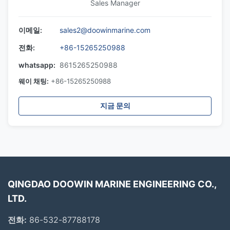
Sales Manager
이메일:
sales2@doowinmarine.com
전화:
+86-15265250988
whatsapp:
8615265250988
웨이 채팅:
+86-15265250988
지금 문의
QINGDAO DOOWIN MARINE ENGINEERING CO.,
LTD.
전화:
86-532-87788178