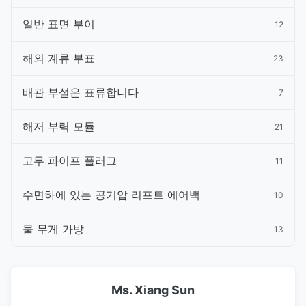
일반 표면 부이
12
해외 계류 부표
23
배관 부설은 표류합니다
7
해저 부력 모듈
21
고무 파이프 플러그
11
수면하에 있는 공기압 리프트 에어백
10
물 무게 가방
13
Ms. Xiang Sun