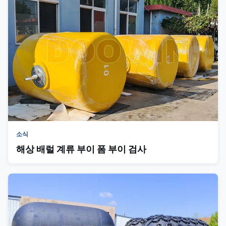
소식
해상 배럴 계류 부이 폼 부이 검사