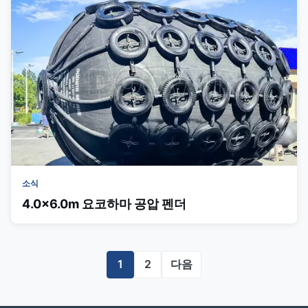
소식
4.0x6.0m 요코하마 공압 펜더
1
2
다음