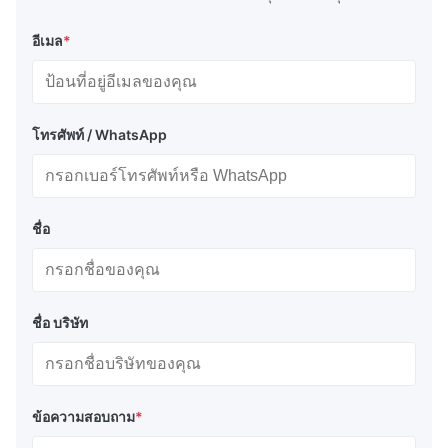
ภายนอกด้วยความทนทานต่อการดึงและการฉีกขาดที่ดี
ผนังสายยาง:
ชั้นเสริมสร้างที่ออกแบบมาเพื่อรักษาความ
อีเมล
*
สมบูรณ์แบบของความดันอากาศภายใน
ยางภายใน:
ปิดอากาศกดดันภายในโครงสร้าง fender
โทรศัพท์ / WhatsApp
รายละเอียดเทคนิค
ความดัน:
ปนูเมติก 50 (P50, ความดันภายในเริ่มต้น 50kPa)
ชื่อ
เครื่องพัดลม 80 (P80, ความดันภายในเริ่มต้น 80kPa)
ประเภทของฟันเดอร์
ชื่อ บริษัท
ประเภท I - ประเภทเครือข่าย: ครอบคลุมด้วยเครือข่ายโซ่,
เครือข่ายสายไหม, หรือเครือข่ายใยสําหรับเครื่องป้องกัน
ขนาดเล็ก
ประเภท II - ประเภทสลิง: มีอุปกรณ์ยกในแต่ละปลายสําหรับ
ข้อความสอบถาม
*
การเชื่อมต่อกับโซ่คนหรือสายคน