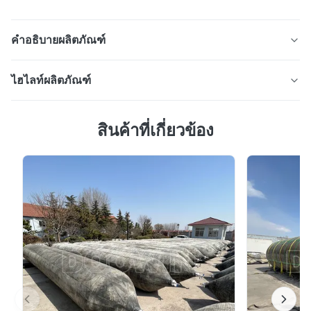
คำอธิบายผลิตภัณฑ์
น้ํามันและก๊าซลอยสนาม 50kpa โยโก
ไฮไลท์ผลิตภัณฑ์
ฮาม่า ทหารเรือ พนูเมติกยาง Fender กับ
บังโคลนยางนิวเมติกทางทะเลโยโกฮามา (50kpa) มอบการ
ใบรับรอง
สินค้าที่เกี่ยวข้อง
ปกป้องเรือที่เหนือกว่าด้วยความทนทานที่ได้รับการรับรอง
มาตรฐาน ISO, แรงปฏิกิริยาที่นุ่มนวล และความสามารถใน
เครื่องปักยางแบบปนูเมทิกที่ลอย ซึ่งเป็นที่รู้จักกันในชื่อ โยโกฮาม่
า เป็นเครื่องที่ทําจากแผ่นยางที่เสริมด้วยสายสังเคราะห์ และมี
การปรับตัวตามกระแสน้ำ คุณสมบัติเสริมด้วยสายไฟ
อากาศกดอยู่ภายในการ ออกแบบ แบบ นี้ ทํา ให้ เรือ สามารถ 漂
สังเคราะห์ อายุการใช้งาน 10 ปี และการรับรองหลาย
浮 บน น้ํา และ ทํา งาน เป็น เครื่อง ป้องกัน กระแทก ที่ มี
รายการ (CCS, BV, ABS) มีจำหน่ายในขนาดที่กำหนดเอง
ประสิทธิภาพ ระหว่าง เรือ (จาก เรือ ไปยัง เรือ) หรือ ระหว่าง เรือ
กับ โครงสร้าง ที่ จอด เรือ ระหว่าง การ จอด เรือ.
(เส้นผ่านศูนย์กลาง 0.5-4.5 ม.) พร้อมการรับประกัน 2 ปี
หมายเหตุ: แฟนเดอร์ยางปนูเมติกลอยบางครั้งเรียกว่า "Yokohama
Fenders" หรือ "Yokohama type fenders" - ISO 17357:2002 เรือและ
เทคโนโลยีทางทะเล -- เครื่องลอยอากาศยางแรงดันสูง.