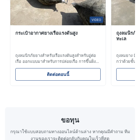
ลักษณะสําคัญ
การออกแบบเบาเพื่อการจัดการและการติดตั้งง่ายด้วยเชือก
VIDEO
คนหรือโซ่คน
รักษาระดับการดูดซึมพลังงาน ภายใต้ความชันการบดต่ําถึง
กระเป๋าอากาศยางเรือแรงดันสูง
ถุงลมนิรภัย
15 องศา
ทะเล
ให้การกระจายความดันกระเป๋ากระเป๋าที่ต่ําและเรียบร้อย
สร้างจากชั้นสายสังเคราะห์หลายชั้นและยางทนทานต่อการ
ถุงลมนิรภัยยางสำหรับเรือแรงดันสูงสำหรับอู่ต่อ
ถุงลมยาง D
เรือ ออกแบบมาสำหรับการปล่อยเรือ การขึ้นฝั่ง
กว่าด้วยชั้
บด
และการกู้ภัย ยางเสริมใยยาง 3-12 ชั้นที่ปรับแต่ง
ห่อหุ้มแบบ H
ผลงานอย่างต่อเนื่อง ภายใต้สภาพที่ยากลําบากและภาระ
ได้ช่วยให้มั่นใจถึงความทนทานและประสิทธิภาพ
BV, ABS และ 
ติดต่อตอนนี้
หมุนเวียน
ได้รับการรับรองโดย LR, BV, CCS และเป็นไป
นี้ให้การลอย
ตามมาตรฐาน ISO รวมถึงอุปกรณ์เสริม เช่น เกจ
และทนต่อการข
ความต้องการการบํารุงรักษาขั้นต่ําและความเสี่ยงของการ
วาล์ว และขั้วต่อ การรับประกัน: 2 ปี
เรืออับปาง ส
เสียหาย
มีให้เลือกในกว้าง 500 mm ถึง 4,500 mm และความยาว
500 mm ถึง 9,000 mm
ขอทุน
ส่วนประกอบการก่อสร้าง
กรุณาใช้แบบสอบถามทางออนไลน์ด้านล่าง หากคุณมีคําถาม ทีม
ยางนอก:
ป้องกันชั้นสายและยางภายในจากการบดและแรง
งานของเราจะติดต่อกลับกับคุณในเร็วที่สุด