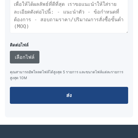
การใช้งาน
ท่าเรือที่มีความแตกต่างของน้ําท่วม
กิจการเบาจากเรือไปยังเรือ
น้ํามันและก๊าซ (ปกติ FSRU)
ติดต่อไฟล์
การวางเรือชั่วคราว
เลือกไฟล์
ข้อมูลการทํางาน
คุณสามารถอัพโหลดไฟล์ได้สูงสุด 5 รายการ และขนาดไฟล์แต่ละรายการ
สูงสุด 10M
P50
พลัง
ความ
พลัง
ส่ง
P50
P80
D x L
ปฏิกิริยา
ดันใน
ปฏิกิริยา
GEA
GEA
(mm)
P50
กระเป๋า
P80
(kNm)
(kNm)
(kN)
เรือ
(kN)
(kN/m2)
500x1000
6
64
132
8
85