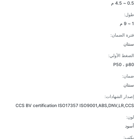
4 م
ل:
ة الضمان:
ان
غط الأولي:
P50 ، 
ن:
ان
ار الشهادات:
CCS BV certification ISO17357 ISO9001,ABS,DNV,LR,
:
د
ب: