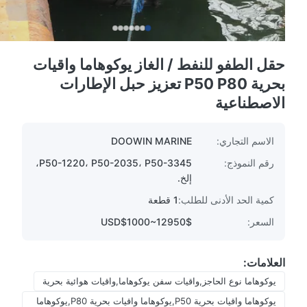
حقل الطفو للنفط / الغاز يوكوهاما واقيات
بحرية P50 P80 تعزيز حبل الإطارات
الاصطناعية
الاسم التجاري:
DOOWIN MARINE
رقم النموذج:
P50-1220، P50-2035، P50-3345،
إلخ.
كمية الحد الأدنى للطلب:
1 قطعة
السعر:
USD$1000~12950$
العلامات:
يوكوهاما نوع الحاجز,واقيات سفن يوكوهاما,واقيات هوائية بحرية
يوكوهاما واقيات بحرية P50,يوكوهاما واقيات بحرية P80,يوكوهاما