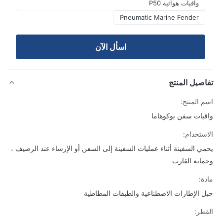
واقيات هوائية P50
Pneumatic Marine Fender
اسأل الآن
صيل المنتج
 المنتج:
يات سفن يوكوهاما
ستخدام:
ي السفينة أثناء عمليات السفينة إلى السفن أو الإرساء عند الرصيف ،
اية القارب
ة:
 الإطارات الاصطناعية والطبقات المطاطية
طر: