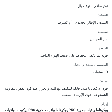
 صافي ، نوع حبال
بئة:
ليت ، الإطار الحديدي ، أو كشرط
لة:
 المجلفن
ودة:
ة بما يكفي للحفاظ على ضغط الهواء الداخلي
صميم باستخدام الحياة:
ة:
 رد فعل ناعمة، قابلة للتكيف مع المد والجزر، ضد قوة القص، مقاومة
يخوخة، قوى الإرساء السفلية
از
يوكوهاما واقيات بحرية P50,يوكوهاما واقيات بحرية P80,يوكوهاما واقيات