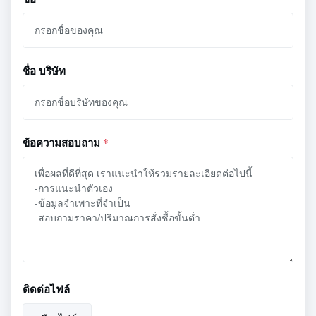
ชื่อ บริษัท
ข้อความสอบถาม
*
ติดต่อไฟล์