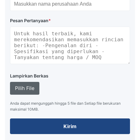
Misalnya: QG6/1.5x15
QG6: 6 lapis kain tali + 1 lapis karet
1,5: Diameternya 1,5m
Pesan Pertanyaan
*
15: Panjang efektif adalah 15m
Spesifikasi Airbag Karet Laut Peluncuran Kapal
Anda dapat memilih diameter yang diperlukan dan
panjang efektif untuk memenuhi proyek Anda.
Lihat
panduan kami dalam memilih airbag karet
laut
untuk informasi lebih lanjut
. Spesifikasi di bawah
Lampirkan Berkas
ini hanyalah pengaturan spesifikasi standar kami.
Spesifikasi lain Airbag Peluncuran Kapal juga dapat
Pilih File
diberikan berdasarkan permintaan klien. Untuk
informasi lainnya, Anda juga dapat merujuk
Anda dapat mengunggah hingga 5 file dan Setiap file berukuran
maksimal 10MB.
ke
Peluncuran Kantong Udara
.
Parameter
Ukuran Airbag Peluncuran
Kirim
Kantong Udara
Kapal