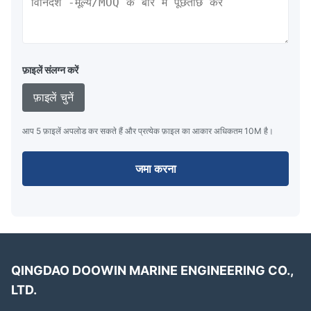
आईएसओ 17357-2:2014 जहाज़ और समुद्री प्रौद्योगिकी -- तैरते हुए
वायवीय रबर फेंडर -- भाग 2: निम्न दबाव
फ़ाइलें संलग्न करें
फ़ाइलें चुनें
आप 5 फ़ाइलें अपलोड कर सकते हैं और प्रत्येक फ़ाइल का आकार अधिकतम 10M है।
जमा करना
QINGDAO DOOWIN MARINE ENGINEERING CO.,
LTD.