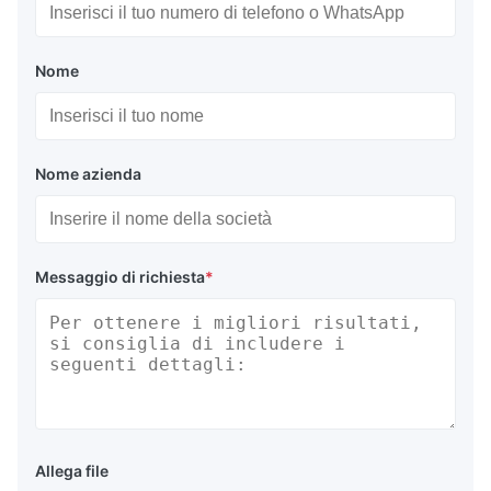
Tessuti rivestiti in PVC di qualità superiore
Nome
Tessuto pesante certificato SGS con resistenza all'abrasione
superiore, superiore ai sacchetti di galleggiamento chiusi
comparabili Subsalve USA.
Certificazione CCS
Nome azienda
I sacchetti da sollevamento a forma di cuscino DOOWIN sono
certificati da CCS, con validamento del fattore di sicurezza 5:1.
Messaggio di richiesta
*
Specificativi del prodotto
Offriamo tre varianti di sacchetti di sollevamento tipo cuscino: tipo
cuscino standard (EP), tipo cuscino rotondo (REP) e sacchetto di
sollevamento cuscino con tasca per serbatoio subacqueo (SEP).
I nostri sacchetti di galleggiamento chiusi a forma di cuscino
supportano capacità di sollevamento che vanno da 100 kg a
Allega file
5000 kg.con dimensioni personalizzate e configurazioni di