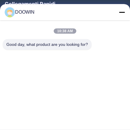
Collegamenti Rapidi
REP-
EP-3000
3000 kg
2.9m
1.95m
DOOWIN
3000
Casa
REP-
Prodotti
EP-5000
5000 kg
3.23m
20,03 m
10:38 AM
5000
Chi Siamo
Good day, what product are you looking for?
Fatory Tour
Controllo Di Qualità
Contattaci
Notizie
Seguiteci.