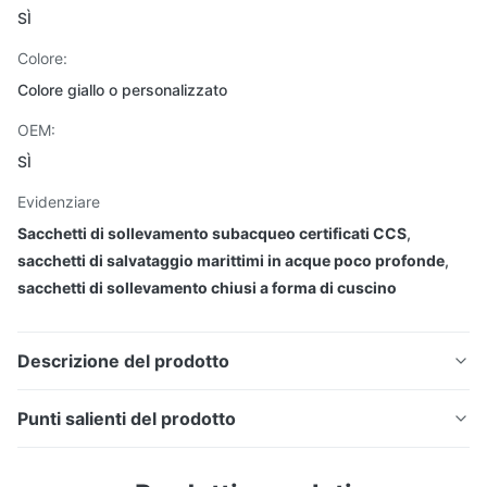
SÌ
Colore:
Colore giallo o personalizzato
OEM:
SÌ
Evidenziare
Sacchetti di sollevamento subacqueo certificati CCS
,
sacchetti di salvataggio marittimi in acque poco profonde
,
sacchetti di sollevamento chiusi a forma di cuscino
Descrizione del prodotto
Punti salienti del prodotto
CCS Certified Shallow Water Marine
Sacchi di sollevamento ad aria subacquei a forma di
Salvage Sacchetti di sollevamento