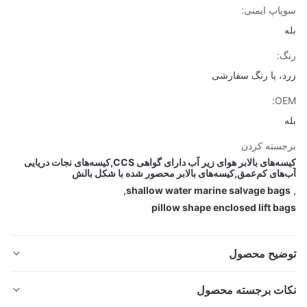
اپ ایمنی:
:
، یا رنگ سفارشی
O
سته کردن
کیسه‌های بالابر هوای زیر آب دارای گواهی CCS,کیسه‌های نجات دریایی
های کم‌عمق,کیسه‌های بالابر محصور شده با شکل بالش
,
shallow water marine salvage ba
pillow shape enclosed lift b
ضیح محصول
ات برجسته محصول
CCS گواهینامه آب کم عمق نجات دریایی بسته