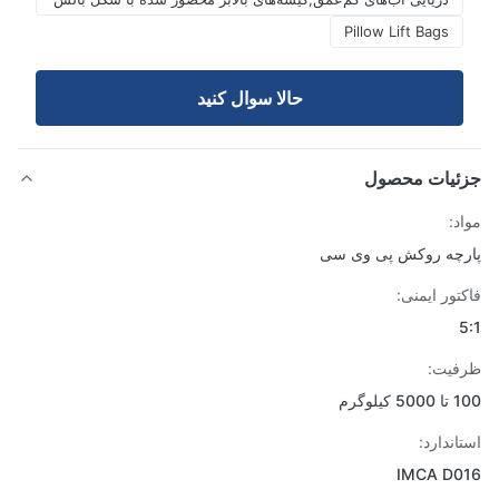
Pillow Lift Bags
حالا سوال کنيد
ئیات محصول
د:
چه روکش پی وی سی
تور ایمنی:
فیت:
یلوگرم
اندارد:
IMCA D0