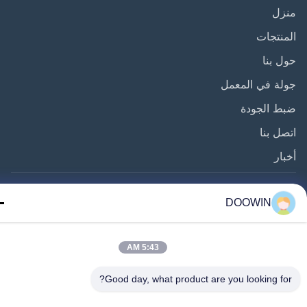
زل
نتجات
 بنا
ة في المعمل
ط الجودة
ل بنا
ار
عنا
DOOWIN
5:43 AM
Good day, what product are you looking fo
©2025- QINGDAO DOOWIN MARINE ENGINEERING CO., LTD.. جميع الحقوق
محفوظة