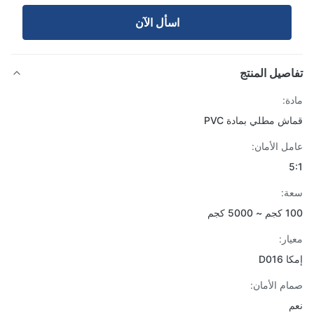
اسأل الآن
صيل المنتج
ة:
ش مطلي بمادة PVC
ل الأمان:
:
50 كجم
ار:
D01
م الأمان: