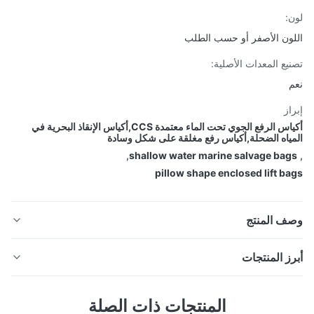
:
ون الأصفر أو حسب الطلب
يع المعدات الأصلية:
از
أكياس الرفع الجوي تحت الماء معتمدة CCS,أكياس الإنقاذ البحرية في
ياه الضحلة,أكياس رفع مغلقة على شكل وسادة
,
shallow water marine salvage ba
pillow shape enclosed lift b
ف المنتج
ز المنتجات
ائب رفع الهواء تحت الماء
أكياس رفع الهواء تحت الماء على شكل وسادة معتمدة من
كل أكياس الرفع المغلقة بالوسائد، والمعروفة أيضًا باسم أكياس
المنتجات ذات الصلة
CCS مع عامل أمان 5:1 (IMCA D016). مصنوعة من قماش