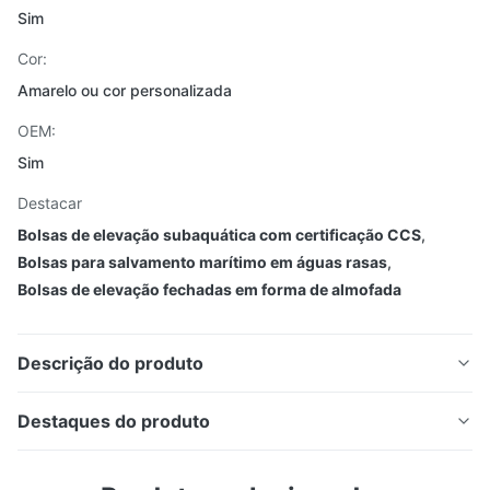
Sim
Cor:
Amarelo ou cor personalizada
OEM:
Sim
Destacar
Bolsas de elevação subaquática com certificação CCS
,
Bolsas para salvamento marítimo em águas rasas
,
Bolsas de elevação fechadas em forma de almofada
Descrição do produto
Sacos de levantamento de ar subaquáticos em forma
Destaques do produto
de travesseiro para salvamento marinho em águas
Bolsas de elevação de ar subaquáticas em formato de
rasas com certificação CCS