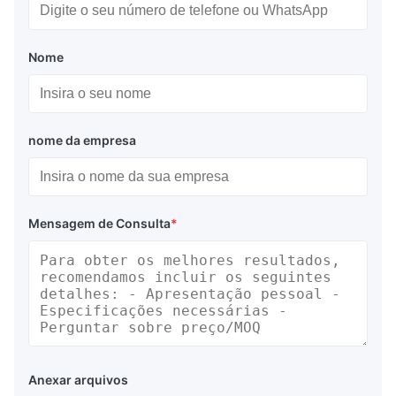
sobrepressurização.
Arnês de elevação robusto
Nome
Arnês de elevação de náilon pesado soldado às
bolsas de elevação com fator de segurança de 6:1,
apresentando duas manilhas montadas na parte
nome da empresa
superior.
Tecido revestido de PVC premium
Tecido resistente certificado pela SGS com resistência
à abrasão superior, superando os sacos de flutuação
Mensagem de Consulta
*
fechados Subsalve USA comparáveis.
Certificação CCS
As bolsas elevatórias em formato de almofada
DOOWIN são certificadas pela CCS, validando o fator
de segurança 5:1.
Especificações do produto
Oferecemos três variantes de bolsas elevatórias tipo
Anexar arquivos