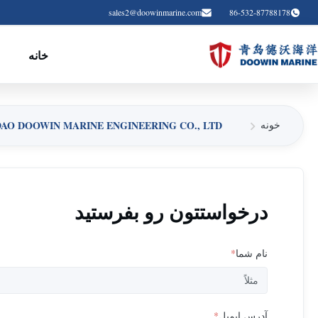
sales2@doowinmarine.com
86-532-87788178
خانه
م
QINGDAO DOOWIN MARINE ENGINEERING CO., LTD. اطلاع
خونه
درخواستتون رو بفرستيد
نام شما
*
آدرس ایمیل
*