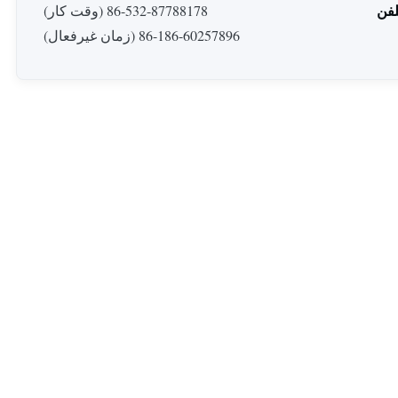
لفن
86-532-87788178 (وقت کار)
86-186-60257896 (زمان غیرفعال)