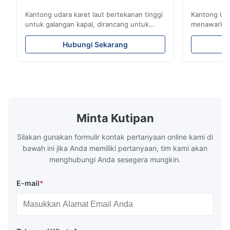
vertikal untuk kapal selam dan fender apung berisi
Kantong udara karet laut bertekanan tinggi
Kantong Ud
untuk galangan kapal, dirancang untuk
menawarkan 
busa.
peluncuran, pendaratan, dan penyelamatan
dengan lapis
kapal. Karet tali ban yang dapat disesuaikan
Teknologi P
Hubungi Sekarang
3-12 lapis memastikan daya tahan &
Disertifikas
efisiensi. Disertifikasi oleh LR, BV, CCS, dan
airbag peny
sesuai dengan standar ISO. Termasuk
daya apung 
aksesori seperti pengukur, katup, dan
air dalam, 
konektor. Garansi: 2 tahun.
khusus ters
karam, jemb
dermaga.
Minta Kutipan
Silakan gunakan formulir kontak pertanyaan online kami di
bawah ini jika Anda memiliki pertanyaan, tim kami akan
menghubungi Anda sesegera mungkin.
E-mail
*