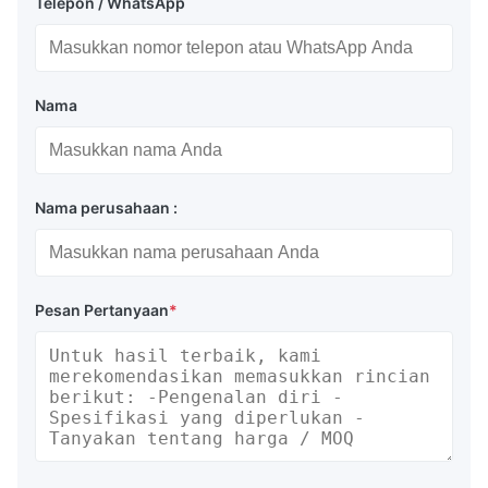
Telepon / WhatsApp
Konstruksi Fender Karet Pneumatik
Karet Luar
Nama
Lapisan karet bagian luar melindungi lapisan
kabel dan karet bagian dalam dari abrasi dan
tekanan luar. Kompon karet yang diformulasikan
Nama perusahaan :
khusus ini menawarkan ketahanan tarik dan
sobek yang unggul untuk menahan kondisi cuaca
buruk dan lingkungan laut yang berat.
Pesan Pertanyaan
*
Lapisan Kabel Ban
Lapisan kabel ban sintetis yang diperkuat
memberikan kekuatan struktural yang diperlukan
untuk menjaga tekanan udara internal sepatbor
di bawah beban operasional.
Karet Bagian Dalam