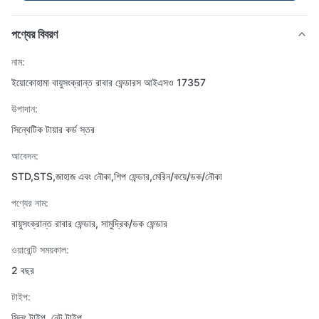
পণ্যের বিবরণ
নাম:
ইয়োকোহামা বায়ুসংক্রান্ত রাবার ফেন্ডারস আইএসও 17357
উপাদান:
সিন্থেটিক টায়ার কর্ড স্তর
আবেদন:
STD,STS,জাহাজ এবং নৌকা,শিপ ফেন্ডার,মেরিন/কয়ে/ডক/নৌকা
পণ্যের নাম:
বায়ুসংক্রান্ত রাবার ফেন্ডার, সামুদ্রিক/ডক ফেন্ডার
ওয়ারেন্টি সময়কাল:
2 বছর
টাইপ:
স্লিং টাইপ, নেট টাইপ