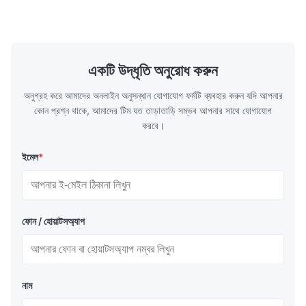
কাস্টম আকার উপ
একটি উদ্ধৃতি অনুরোধ করুন
অনুগ্রহ করে আমাদের অনলাইন অনুসন্ধান যোগাযোগ ফর্মটি ব্যবহার করুন যদি আপনার
কোন প্রশ্ন থাকে, আমাদের টিম যত তাড়াতাড়ি সম্ভব আপনার সাথে যোগাযোগ
নিউমেটিক রাবার ফেন্ডার নির্মাণ
করবে।
ইমেল
*
বাইরের রাবার
বাইরের রাবার স্তর ঘর্ষণ এবং বাহ্যিক শক্তি থেকে কর্ড স্তর এবং ভিতরের রাবারকে
রক্ষা করে। এই বিশেষভাবে তৈরি রাবার যৌগটি কঠোর আবহাওয়ার পরিস্থিতি এবং
চাহিদাপূর্ণ সমুদ্র পরিবেশের বিরুদ্ধে টিকে থাকার জন্য উচ্চতর প্রসার্য এবং টিয়ার
ফোন / হোয়াটসঅ্যাপ
প্রতিরোধ ক্ষমতা প্রদান করে।
টায়ার কর্ড স্তর
রিইনফোর্সমেন্ট সিন্থেটিক-টায়ার-কর্ড স্তরগুলি কার্যকরী লোডের অধীনে ফেন্ডারের
নাম
অভ্যন্তরীণ বায়ু চাপ বজায় রাখার জন্য প্রয়োজনীয় কাঠামোগত শক্তি সরবরাহ করে।