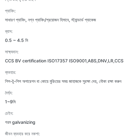
প্যাকিং:
সাধারণ প্যাকিং, নগ্ন প্যাকিং/প্রয়োজন হিসাবে, স্ট্যান্ডার্ড প্যাকেজ
ব্যাস:
0.5 ~ 4.5 মি
সাক্ষ্যদান:
CCS BV certification ISO17357 ISO9001,ABS,DNV,LR,CCS
ব্যবহার:
শিপ-টু-শিপ অপারেশন বা কোয়ে মুরিংয়ের সময় জাহাজকে সুরক্ষা দেয়, নৌকা রক্ষা করুন
দৈর্ঘ্য:
1~9মি
চেইন:
গরম galvanizing
জীবন ব্যবহার করে নকশা: