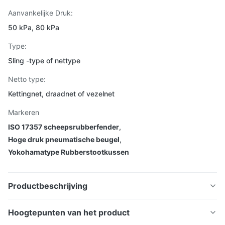
Aanvankelijke Druk:
50 kPa, 80 kPa
Type:
Sling -type of nettype
Netto type:
Kettingnet, draadnet of vezelnet
Markeren
ISO 17357 scheepsrubberfender
,
Hoge druk pneumatische beugel
,
Yokohamatype Rubberstootkussen
Productbeschrijving
Hoogtepunten van het product
ISO 17357 Standaard hogedruk Yokohama-type