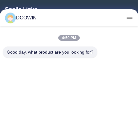
hydropneumatische schutters voor onderzeeërs.
Snelle Links
DOOWIN
Thuis
Producten
4:50 PM
Over Ons
Good day, what product are you looking for?
Fabrieksreis
Kwaliteitscontrole
Contacteer Ons
Nieuws
Volg Ons.