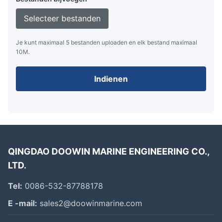
bescherming (met uitzondering van vezelnetten die alleen
rubberen mouwen gebruiken)
Selecteer bestanden
Ketennetten bieden een betere corrosiebestendigheid, terwijl
draadnetten lichter en makkelijker te repareren zijn
Je kunt maximaal 5 bestanden uploaden en elk bestand maximaal
10M.
Ons bedrijf biedt verschillende hangring ontwerpen die vrije
rotatie mogelijk maken en accepteert aangepaste hangring
specificaties.
Indienen
Pneumatische fenderconstructie
d. met een vermogen van meer dan 50 W;
Buitenlaag van rubber
QINGDAO DOOWIN MARINE ENGINEERING CO.,
Versterkingslaag van synthetische bandsnoer
LTD.
Binnenste laag van rubber
Alle lagen worden stevig aan elkaar gevulkaniseerd.
Tel:
0086-532-87788178
E -mail:
sales2@doowinmarine.com
We leveren ook schuim gevulde schutters en verticale