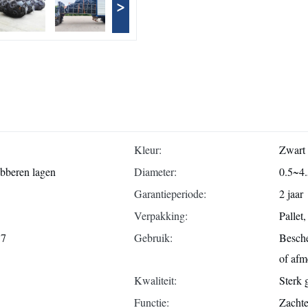
>
Kleur:
Zwart
bberen lagen
Diameter:
0.5~4
Garantieperiode:
2 jaar
Verpakking:
Pallet,
57
Gebruik:
Besche
of afm
Kwaliteit:
Sterk 
Functie:
Zachte