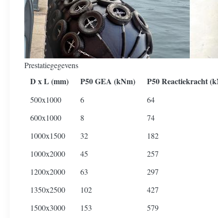
Prestatiegegevens
D x L (mm)
P50 GEA (kNm)
P50 Reactiekracht (k
500x1000
6
64
600x1000
8
74
1000x1500
32
182
1000x2000
45
257
1200x2000
63
297
1350x2500
102
427
1500x3000
153
579