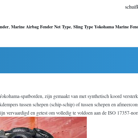
schuif
,
,
ender
Marine Airbag Fender Net Type
Sling Type Yokohama Marine Fen
okohama-spatborden, zijn gemaakt van met synthetisch koord versterkte
okdempers tussen schepen (schip-schip) of tussen schepen en afmeercons
n vervaardigd en getest om volledig te voldoen aan de ISO 17357-no