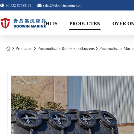
86-532-87788178
sales2@doowinmarine.com
THUIS
PRODUCTEN
OVER O
Producten
Pneumatische Rubberstootkussens
Pneumatische Marin