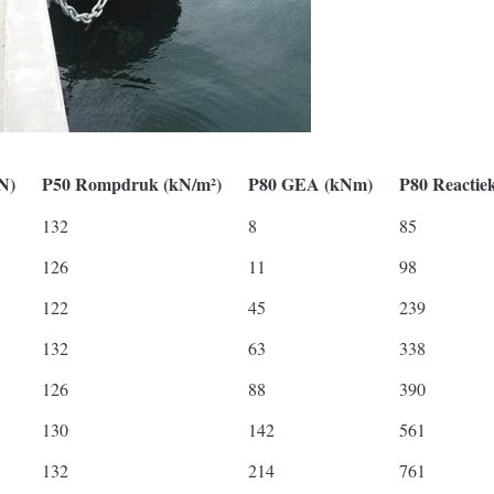
N)
P50 Rompdruk (kN/m²)
P80 GEA (kNm)
P80 Reactie
132
8
85
126
11
98
122
45
239
132
63
338
126
88
390
130
142
561
132
214
761