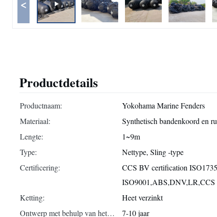
<
Productdetails
Productnaam:
Yokohama Marine Fenders
Materiaal:
Synthetisch bandenkoord en ru
Lengte:
1~9m
Type:
Nettype, Sling -type
Certificering:
CCS BV certification ISO173
ISO9001,ABS,DNV,LR,CCS
Ketting:
Heet verzinkt
Ontwerp met behulp van het
7-10 jaar