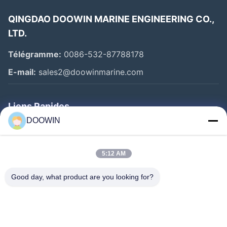
Applications
Ports avec des variations de marée extrêmes
QINGDAO DOOWIN MARINE ENGINEERING CO.,
Opérations d'allègement de navire à navire
LTD.
Pétrole et gaz (généralement FSRU)
Télégramme:
0086-532-87788178
Amarrage temporaire
E-mail:
sales2@doowinmarine.com
Données de performances
Liens Rapides
Force
Pression
DOOWIN
P50
de
de
P80
Aperçu
P x L (mm)
GEA
réaction
coque
GEA
Produits
(kNm)
P50
P50
(kNm
5:12 AM
A Propos De Nous
(kN)
(kN/m²)
Good day, what product are you looking for?
Visite D'usine
500x1000
6
64
132
8
Contrôle De La Qualité
600x1000
8
74
126
11
Contact