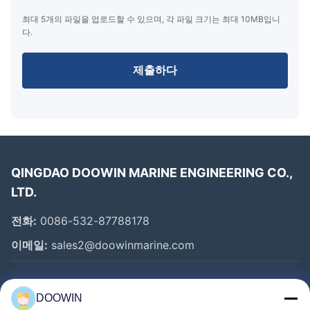
12m
9t
14t
21t
31t
38t
최대 5개의 파일을 업로드할 수 있으며, 각 파일 크기는 최대 10MB입니
다.
13m
10t
15t
23t
33t
41t
제출하다
14m
11t
16t
25t
36t
44t
15m
12t
17t
27t
38t
47t
16m
13t
18t
28t
41t
50t
17m
13t
19t
30t
43t
53t
QINGDAO DOOWIN MARINE ENGINEERING CO.,
18m
14t
20t
32t
46t
57t
LTD.
19m
15t
21t
34t
48t
60t
전화:
0086-532-87788178
20m
16t
23t
35t
51t
63t
이메일:
sales2@doowinmarine.com
21m
16t
24t
37t
53t
66t
22m
17t
25t
39t
56t
69t
빠른 링크
DOOWIN
23m
18t
26t
41t
59t
72t