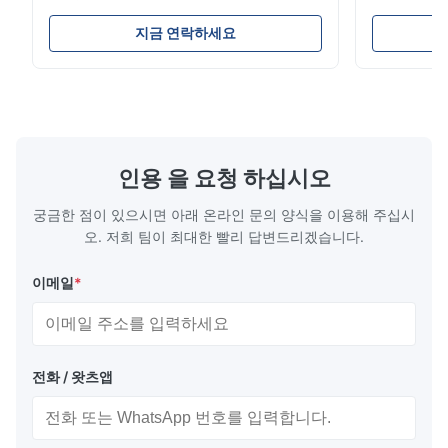
12겹 타이어 코드 고무는 내구성과 효율성을 보
는 내구성을 제
최대 내구성을 위한 가황 처리된 내부 고무층
장합니다. LR, BV, CCS 인증을 받았으며 ISO
인증을 받은 
지금 연락하세요
안전한 취급을 위한 리프팅 벨트 및 샤클 장착
표준을 준수합니다. 게이지, 밸브 및 커넥터와
(4-300t)
같은 액세서리가 포함되어 있습니다. 보증 기
합니다. 난파
수심 작업 시 자동 압력 방출을 위한 통합 안전 밸브
간: 2년.
맞춤형 크기를
원추형 헤드와 밀폐형 스위블 연결부가 있는 원통형 풍선 디자
인
6:1 안전 계수 부양 등급의 폴리에스터 웨빙 리프팅 스트랩
인용 을 요청 하십시오
표준 PVC 수중 공기 리프트 백에 비해 우수한 내구성
주요 응용 분야
궁금한 점이 있으시면 아래 온라인 문의 양식을 이용해 주십시
오. 저희 팀이 최대한 빨리 답변드리겠습니다.
해양 인양 에어백은 신뢰할 수 있고 제어 가능한 부양이 필수적인
이메일
*
까다로운 환경에서 탁월합니다. 특히 다음과 같은 경우에 효과적입
니다.
파이프라인 플로트 아웃 작업
전화 / 왓츠앱
해변 끌기 및 강 도하
수심이 얕은 곳에서의 선박 및 플랫폼 흘수 감소
임시 교량 및 부두 폰툰