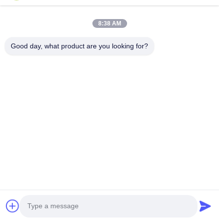
홈
24m
19t
27t
42t
61t
75t
제품 소개
8:38 AM
25m
20t
28t
44t
64t
79t
회사 소개
Good day, what product are you looking for?
모든 Doowin Marine 해양 인양 에어백은 ISO 14409 "선박 및 해양
공장 투어
기술 - 선박 발사 에어백" 및 IMCA D016을 완전히 준수하여 제조 및
품질 관리
검사되었으며, CCS, LR, BV 인증을 받았습니다.
연락처
고무 해양 인양 에어백을 선택하는 이유
뉴스
고무 해양 인양 에어백은 다층 중장비 합성 타이어 코드층으로 만들
어집니다. 이는 잠수 또는 해양 인양 산업에서 일반적으로 사용되는
PVC 공기 리프트 백보다 더 튼튼하고 신뢰할 수 있습니다.
따라와
높은 부양 용량
- 인양 고무 에어백은 4t에서 300t까지의 안
전한 공기 압력으로 높은 부양 용량을 생성합니다.
수심 작업
- 이 해양 인양 고무 에어백은 수심 인양 리프팅에
사용할 수 있으며 안전 밸브를 장착할 수 있습니다.
내마모성
- 인양 고무 에어백은 6-12겹의 보강층으로 대부분
©2025- QINGDAO DOOWIN MARINE ENGINEERING CO., LTD.. . 판권 소유.
의 마모 및 펑크에 견딜 수 있습니다.