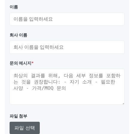
열악한 조건에서의 중장비 인양 작업
이름
해양 인양 에어백 부양 용량
해양 인양 에어백은 직경과 길이의 수많은 조합으로 다양한 부양 용
량을 제공합니다. 다음은 표준 해양 인양 에어백의 부양 목록입니
회사 이름
다:
길이
D=1m
D=1.2m
D=1.5m
D=1.8m
D=2m
D
5m
4t
6t
9t
13t
16t
문의 메시지
*
6m
5t
7t
11t
15t
19t
7m
5t
8t
12t
18t
22t
8m
6t
9t
14t
20t
25t
9m
7t
10t
16t
23t
28t
파일 첨부
10m
8t
11t
18t
25t
31t
파일 선택
11m
9t
12t
19t
28t
35t