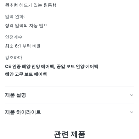
원추형 헤드가 있는 원통형
압력 완화:
정격 압력의 자동 밸브
안전계수:
최소 6:1 부력 비율
강조하다
CE 인증 해양 인양 에어백
,
공압 보트 인양 에어백
,
해양 고무 보트 에어백
제품 설명
제품 하이라이트
해양 인양 고무 선박 해양 에어백 발사 에어백 대량
구매
해양 인양 고무 선박 해양 에어백 발사 에어백 대량 구매
관련 제품
침몰 선박 또는 해양 시설 인양 및 구조 현장용 부양 보조
침몰 선박 또는 해양 시설 인양 및 구조 현장용 부양 보조 고무 에어