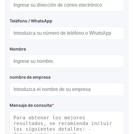
de presión en aplicaciones de aguas profundas
Diseño de globo cilíndrico con cabezales cónicos y
conexiones giratorias herméticas
Teléfono / WhatsApp
Correas de elevación de cincha de poliéster con factor de
seguridad de flotabilidad de 6:1
Dureza superior en comparación con las bolsas de elevación
de aire submarinas de PVC estándar
Nombre
Aplicaciones principales
Las bolsas de aire de salvamento marino destacan en
entornos exigentes donde la flotabilidad fiable y
nombre de empresa
controlable es esencial. Son particularmente efectivas
para:
Operaciones de flotación de tuberías
Mensaje de consulta
*
Tiradas a playa y cruces de ríos
Reducción del calado de embarcaciones y plataformas en
aguas poco profundas