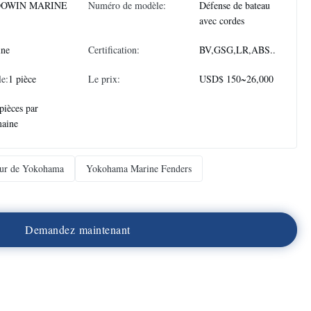
OWIN MARINE
Numéro de modèle:
Défense de bateau
avec cordes
ine
Certification:
BV,GSG,LR,ABS..
e:
1 pièce
Le prix:
USD$ 150~26,000
pièces par
maine
eur de Yokohama
Yokohama Marine Fenders
D
e
m
a
n
d
e
z
m
a
i
n
t
e
n
a
n
t