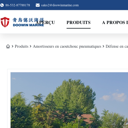
86-532-87788178
sales2@doowinmarine.com
APERÇU
PRODUITS
A PROPOS 
Produits
Amortisseurs en caoutchouc pneumatiques
Défense en c