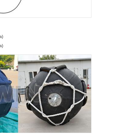
a)
a)