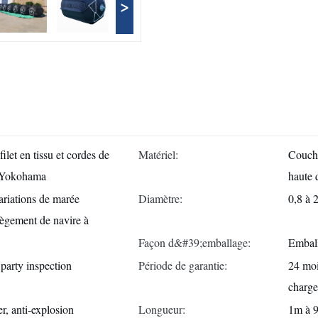
>
ilet en tissu et cordes de
Matériel:
Couche
e Yokohama
haute 
ariations de marée
Diamètre:
0,8 à 
lègement de navire à
Façon d&#39;emballage:
Emball
d party inspection
Période de garantie:
24 moi
charg
r, anti-explosion
Longueur:
1m à 