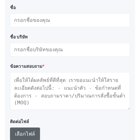
2
ชื่อ
PLB-
3000
1.8 ม.
2.8 ม.
100 กก.
3
PLB-
ชื่อ บริษัท
5000
2.2 ม.
3.7 ม.
130 กก.
5
PLB-
6000
2.3 ม.
3.8 ม.
150 กก.
6
ข้อความสอบถาม
*
PLB-
8000
2.4 ม.
3.9 ม.
160 กก.
8
PLB-
10000
2.7 ม.
4.8 ม.
180 กก.
10
PLB-
12500
2.9 ม.
4.9 ม.
220 กก.
ติดต่อไฟล์
12.5
เลือกไฟล์
PLB-
15000
3.1 ม.
5.5 ม.
240 กก.