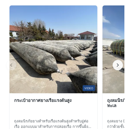
ถุงน้ำหนักน้ำเป็นน้ำหนักทดสอบเครนที่เติมน้ำได้ง่ายและปลอดภัย
พร้อมสลิงสายรัด 7:1 และชุดซ่อม พื้นที่จัดเก็บขนาดกะทัดรัด
ออกแบบมาเพื่อให้การทดสอบการรับน้ำหนักแทนน้ำหนักทดสอบแบบ
ที่ปรับแต่งได้ และทางเลือกที่คุ้มค่าแทนตุ้มน้ำหนักตันสำหรับ
แข็งแบบดั้งเดิม
การทดสอบโหลด
ถุงน้ำหนักน้ำทดสอบ DOOWIN ได้รับการออกแบบมาสำหรับการ
ทดสอบการรับน้ำหนักของอุปกรณ์ยกและโครงสร้างที่ต้องการการ
ทดสอบน้ำหนักรับน้ำหนัก สิ่งเหล่านี้จำเป็นสำหรับการติดตั้งใหม่ การ
ตรวจสอบเป็นระยะ หรือขั้นตอนการบำรุงรักษา รวมถึงการทดสอบน้ำ
หนักเครน การทดสอบน้ำหนักคาน การทดสอบน้ำหนักเดวิทเรือชูชีพ
และการทดสอบน้ำหนักเครนเหนือศีรษะ ระบบถุงน้ำหนักที่เติมน้ำนี้มี
โซลูชันน้ำหนักทดสอบเครนที่เป็นนวัตกรรมใหม่ พร้อมข้อดีที่สำคัญใน
ด้านความปลอดภัย เศรษฐกิจ ความสะดวก และประสิทธิภาพสูง
อุปกรณ์เสริมคุณภาพ
VIDEO
Masterlink และ Shackles คุณภาพสูงสุด:
ผลิตในประเทศจีนตาม
กระเป๋าอากาศยางเรือแรงดันสูง
ถุงลมนิรภัย
มาตรฐาน EN 1677 หรือ EN 13889 มีจำหน่ายแบรนด์ Crosby
ทะเล
หรือ Greenpin
สลิงสายรัดแบบ Eye-eye 7:1 สองชั้น:
เป็นไปตามมาตรฐาน
ถุงลมนิรภัยยางสำหรับเรือแรงดันสูงสำหรับอู่ต่อ
ถุงลมยาง D
EN1492-2:2000 และ EN1492-1:2000 มีใบรับรองการปฏิบัติตาม
เรือ ออกแบบมาสำหรับการปล่อยเรือ การขึ้นฝั่ง
กว่าด้วยชั้
ข้อกำหนด