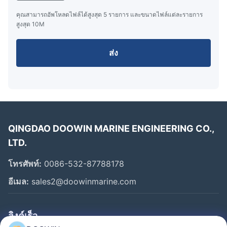
15
คุณสามารถอัพโหลดไฟล์ได้สูงสุด 5 รายการ และขนาดไฟล์แต่ละรายการ
สูงสุด 10M
PLB-
20000
3.4 ม.
5.5 ม.
300 กก.
20
ส่ง
PLB-
25000
3.7 ม.
5.7 ม.
330 กก.
25
PLB-
30000
3.9 ม.
6.3 ม.
360 กก.
30
PLB-
QINGDAO DOOWIN MARINE ENGINEERING CO.,
35000
4.2 ม.
6.5 ม.
420 กก.
35
LTD.
PLB-
โทรศัพท์:
0086-532-87788178
50000
4.8 ม.
7.5 ม.
560 กก.
50
อีเมล:
sales2@doowinmarine.com
PLB-
75000
5.3 ม.
8.8 ม.
820 กก.
75
ลิงค์เร็ว
PLB-
1050