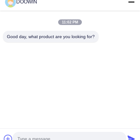
DOOWIN
100000
5.7 ม.
8.9 ม.
100
กก.
บ้าน
ผลิตภัณฑ์
PLB-
1200
110000
5.8 ม.
9.0 ม.
11:02 PM
110
กก.
เกี่ยวกับเรา
Good day, what product are you looking for?
ทัวร์โรงงาน
ใบรับรอง
ควบคุมคุณภาพ
ติดต่อเรา
ใบรับรองวัสดุ SGS
ข่าว
ใบรับรองการทดสอบการตก UK NEL TUV
ตามเรามา
ใบรับรองการอนุมัติประเภท BV
ใบรับรอง CE
ใบรับรองคุณภาพ ISO 9001:2015
คุณสมบัติและข้อดี
©2025- QINGDAO DOOWIN MARINE ENGINEERING CO., LTD.. สิทธิทั้งหมด
ผลิตจากผ้าเคลือบ PVC ทนทานต่อรังสียูวี ได้รับการรับรอง SGS