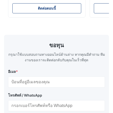
และการกู้ภัย ยางเสริมใยยาง 3-12 ชั้นที่ปรับแต่ง
ห่อหุ้มแบบ H
ท่อเติมและระบายน้ำแรงดันสูง:
ท่อแรงดันสูง PVC และ TPU
ได้ช่วยให้มั่นใจถึงความทนทานและประสิทธิภาพ
BV, ABS และ 
ติดต่อตอนนี้
ได้รับการรับรองโดย LR, BV, CCS และเป็นไป
นี้ให้การลอย
คุณภาพสูงพร้อมวาล์วและข้อต่อ Camlock
ตามมาตรฐาน ISO รวมถึงอุปกรณ์เสริม เช่น เกจ
และทนต่อการข
อุปกรณ์เสริมที่สมบูรณ์แบบสำหรับการซ่อมแซม:
ติดตั้งอุปกรณ์
วาล์ว และขั้วต่อ การรับประกัน: 2 ปี
เรืออับปาง ส
ทั้งหมดที่จำเป็น พร้อมใช้งานทันที รวมถึงชุดซ่อมฟรี
ข้อมูลจำเพาะของถุงน้ำทดสอบน้ำหนัก
ขอทุน
ข้อมูลจำเพาะต่อไปนี้แสดงถึงขนาดถุงรับน้ำหนักทั่วไป นอกจากนี้ เรา
กรุณาใช้แบบสอบถามทางออนไลน์ด้านล่าง หากคุณมีคําถาม ทีม
ยังผลิตขนาดและความจุที่กำหนดเองตามคำขอ รวมถึงถุงรับน้ำหนัก
งานของเราจะติดต่อกลับกับคุณในเร็วที่สุด
ความสูงต่ำที่ออกแบบมาสำหรับโครงการที่มีระยะเหนือศีรษะต่ำ
อีเมล
*
ความจุ
เส้นผ่าน
ความสูง
น้ำหนัก
รุ่น
(กก.)
ศูนย์กลางสูงสุด
เมื่อเติม
รวม
PLB-
1000
1.3 ม.
2.2 ม.
50 กก.
โทรศัพท์ / WhatsApp
1
PLB-
2000
1.5 ม.
2.9 ม.
65 กก.