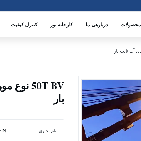
حصولات
دربارهی ما
کارخانه تور
کنترل کیفیت
50T BV نو
بار
نام تجاری:
IN