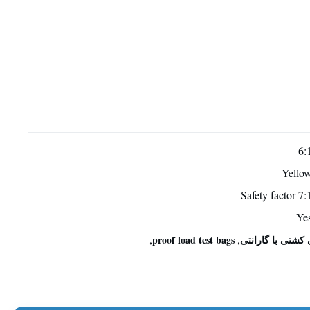
6:
Yello
7:1 Safety fac
Ye
,
,
proof load test bags