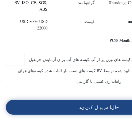
Shandong, Ch
گواهینامه:
BV, ISO, CE, SGS,
ABS
قیمت:
USD 800~ USD
22000
5
ی,کیسه های وزن پر از آب,کیسه های آب برای آزمایش جرثقیل
وزنهای آب برای جرثقیل های تایید شده توسط BV,کیسه های تست بار اثبات شده,کیسه‌های هوای
راه‌اندازی کشتی با گارانتی
ح
ا
ل
ا
س
و
ا
ل
ک
ن
ي
د