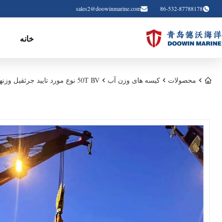
sales2@doowinmarine.com
86-532-87788178
خانه
م
محصولات
کیسه های وزن آب
50T BV نوع مورد تایید جرثقیل وزنهای آب ثابت بار