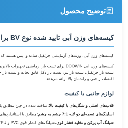
توضیح محصول
کیسه‌های وزن آبی تایید شده نوع BV برای تست بار آزمایشی جرثقیل
کیسه‌های وزن آبی، وزنه‌های آزمایشی جرثقیل ساده و ایمن هستند که 
کیسه‌های وزن آبی DOOWIN برای تست بار آزمایش
تست بار جرثقیل، تست بار تیر، تست بار دکل قایق نجات و تست بار جر
اقتصاد، راحتی و راندمان بالا ارائه می‌دهد.
لوازم جانبی با کیفیت
قلاب‌های اصلی و شگل‌های با کیفیت بالا:
ساخته شده در چین مطابق با استانداردهای EN 1677 یا EN 13889. برنده
اسلینگ‌های تسمه‌ای دو لایه 7:1 چشم به چشم:
مطابق با استانداردهای EN1492-2:2000 و EN1492-1:2000. گواهی انطباق ارائه شده ا
شیلنگ آب پرکن و تخلیه فشار قوی:
شیلنگ‌های فشار قوی PVC و TPU با کیفیت بالا با شیرها و اتصالات camlock.