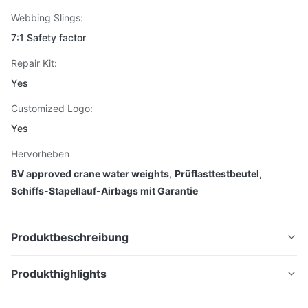
Webbing Slings:
7:1 Safety factor
Repair Kit:
Yes
Customized Logo:
Yes
Hervorheben
BV approved crane water weights
,
Prüflasttestbeutel
,
Schiffs-Stapellauf-Airbags mit Garantie
Produktbeschreibung
50T BV Typgenehmigte
Produkthighlights
Wassergewichte für Krane,
BV-zertifizierte 50T wassergefüllte Kranprüftaschen.