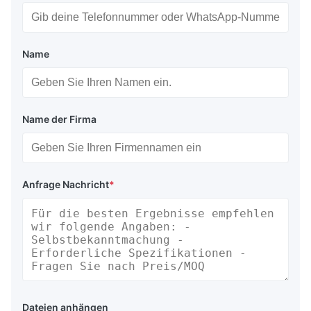
Kapazität
Max.
Volle
Modell
Bruttogewic
(kg)
Durchmesser
Höhe
PLB-1
1000
10,3 m
2.2m
50 kg
Name
20,9
PLB-2
2000
1.5m
65 kg
m
Name der Firma
20,8
PLB-3
3000
10,8 m
100 kg
m
PLB-5
5000
2.2m
3.7m
130 kg
Anfrage Nachricht
*
30,8
PLB-6
6000
20,3 m
150 kg
m
30,9
PLB-8
8000
20,4 m
160 kg
m
40,8
PLB-10
10000
2.7m
180 kg
m
Dateien anhängen