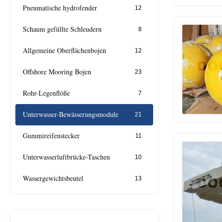
Pneumatische hydrofender
12
Schaum gefüllte Schleudern
8
Allgemeine Oberflächenbojen
12
Offshore Mooring Bojen
23
Rohr-Legenflöße
7
Unterwasser-Bewässerungsmodule
21
Gummireifenstecker
11
Unterwasserluftbrücke-Taschen
10
Wassergewichtsbeutel
13