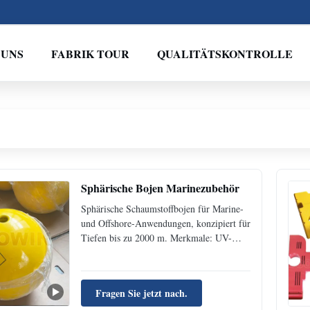
 UNS
FABRIK TOUR
QUALITÄTSKONTROLLE
Sphärische Bojen Marinezubehör
Sphärische Schaumstoffbojen für Marine-
und Offshore-Anwendungen, konzipiert für
Tiefen bis zu 2000 m. Merkmale: UV-
beständige Polyurethan-Haut, unsinkbarer
EVA-Schaumkern und anpassbare
Endstücke. Ideal für Tiefsee-Erkundung,
Fragen Sie jetzt nach.
Ozeanbeobachtung und Auftrieb von