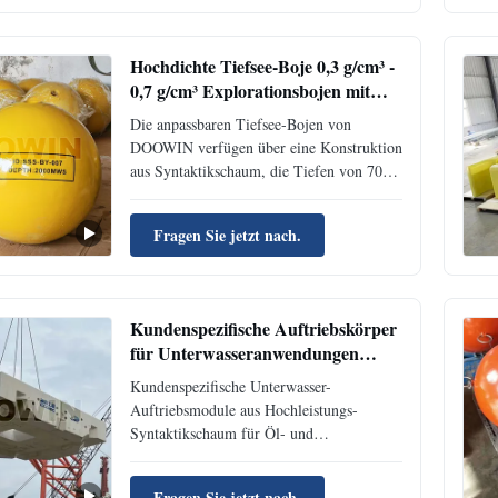
Unterwasserausrüstung. Zertifiziert für
extreme Bedingungen mit optionaler
Nylonverstärkung.
Hochdichte Tiefsee-Boje 0,3 g/cm³ -
0,7 g/cm³ Explorationsbojen mit
7000 m Tiefenbeständigkeit
Die anpassbaren Tiefsee-Bojen von
DOOWIN verfügen über eine Konstruktion
aus Syntaktikschaum, die Tiefen von 7000
m und eine Lebensdauer von über 20
Jahren standhält. Eine UV-beständige
Fragen Sie jetzt nach.
Polyurethan-Haut mit optionaler
Nylonverstärkung gewährleistet
Haltbarkeit. Kundenspezifische
Größen/Farben sind für die
Kundenspezifische Auftriebskörper
Meeresforschung, -überwachung und
für Unterwasseranwendungen
Offshore-Anwendungen erhältlich.
Hersteller von leichten Modulen mit
Kundenspezifische Unterwasser-
Syntaktischem Schaum
Auftriebsmodule aus Hochleistungs-
Syntaktikschaum für Öl- und
Gasanwendungen im Meer. Merkmale:
Leichtbauweise (0,35-0,7 g/cm³), extremer
Fragen Sie jetzt nach.