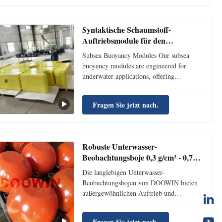
Using Life 7-10 Years Size As per
customer request Skin Elester polyurethane
Coating ...
Syntaktische Schaumstoff-
Auftriebsmodule für den
Unterwasserbereich, geringe
Subsea Buoyancy Modules Our subsea
Dichte, hochdruckbeständig
buoyancy modules are engineered for
underwater applications, offering
exceptional performance through their low
density and high-pressure resistance
Fragen Sie jetzt nach.
characteristics. These modules provide
essential buoyancy for underwater
operational equipment, ensuring optimal ...
Robuste Unterwasser-
Beobachtungsboje 0,3 g/cm³ - 0,7
g/cm³ Kugelförmige Schwimmer
Die langlebigen Unterwasser-
Beobachtungsbojen von DOOWIN bieten
außergewöhnlichen Auftrieb und
Korrosionsbeständigkeit für Tiefen bis zu
7000 m. Hergestellt aus
Fragen Sie jetzt nach.