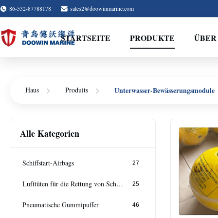
86-532-87788178
sales2@doowinmarine.com
STARTSEITE
PRODUKTE
ÜBER
Unterwasser-Bewässerungsmodule
Haus
Produits
Alle Kategorien
Schiffstart-Airbags
27
Lufttüten für die Rettung von Schiffen
25
Pneumatische Gummipuffer
46