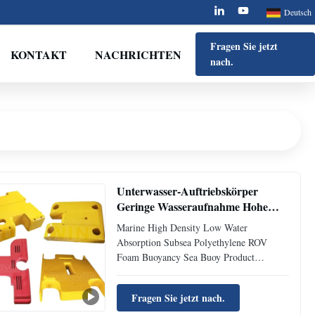
Deutsch
Fragen Sie jetzt
KONTAKT
NACHRICHTEN
nach.
Unterwasser-Auftriebskörper
Geringe Wasseraufnahme Hohe
Festigkeit 0,35-0,7 g/cm³
Marine High Density Low Water
Absorption Subsea Polyethylene ROV
Foam Buoyancy Sea Buoy Product
Attributes Attribute Value Product name
Subsea Buoyancy floats Advantages Aging
Fragen Sie jetzt nach.
resistance, abrasion resistance Design