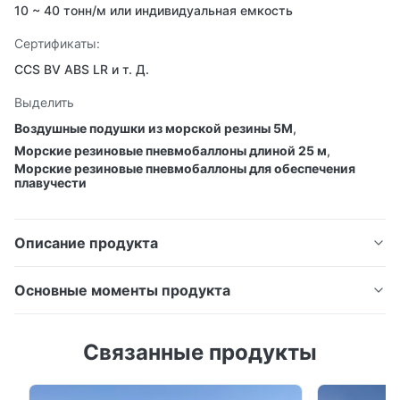
10 ~ 40 тонн/м или индивидуальная емкость
Сертификаты:
CCS BV ABS LR и т. Д.
Выделить
Воздушные подушки из морской резины 5M
,
Морские резиновые пневмобаллоны длиной 25 м
,
Морские резиновые пневмобаллоны для обеспечения
плавучести
Описание продукта
Основные моменты продукта
Резиновые воздушные мешки для
Резиновые воздушные мешки для судоподъема и
судоподъема и обеспечения плавучести
Связанные продукты
обеспечения плавучести Атрибут Значение
Материалы Синтетические слои корда Завод
Атрибут
Значение
Ведущий производитель в Китае Технология