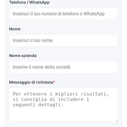
Telefono / WhatsApp
Nome
Nome azienda
Costruzione di fori di gomma pneumatici di tipo
Messaggio di richiesta
*
Yokohama
I parafanghi pneumatici in gomma marine sono costituiti da
gomma esterna, strato di corda di pneumatici sintetici di rinforzo
e gomma interna, vulcanizzata saldamente.Gli avvoltatori di
diametro 2500 mm o più sono dotati di valvole di sicurezza per
rilasciare l'eccesso di pressione interna in caso di
sovracompressioneI requisiti relativi alle proprietà del materiale di