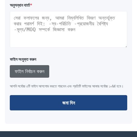
অনুসন্ধান বার্তা
*
CUB-3200
2000
2500
1560
560
3200
7111
CUB-3500
2000
2500
1630
580
3500
7778
CUB-3900
2000
2500
1705
605
3900
8667
স্পেসিফিকেশন ফোম ভরাট চেইন মাধ্যমে buoys
ঝাঁকুনি ভরা চেইন সাপোর্ট বোয়েজ, যার মধ্যে থেকে চেইনটি বোয়েজের মধ্য দিয়ে যায়, 1.5 টন
ফাইল সংযুক্ত করুন
থেকে 4 টন পর্যন্ত।৫ টন (বা তার বেশি) - সিলিন্ডারিক বা আয়তক্ষেত্রাকার আকারে পাওয়া
যায় - এক বা উভয় প্রান্তে চেইন লকিং প্লেট বা চেইন লকিং পিন দিয়ে সজ্জিত.
ফাইল নির্বাচন করুন
আপনি সর্বোচ্চ ৫টি ফাইল আপলোড করতে পারবেন এবং প্রতিটি ফাইলের আকার সর্বোচ্চ ১০M হবে।
সামগ্রিক
নেট
নেট
দৈর্ঘ্য
ব্যাসার্ধ
ওজন
প্রকার
দৈর্ঘ্য
ভয়েন্স
ফ্লোয়েন্স
(মিমি)
(মিমি)
(কেজি)
(মিমি)
(কেজি)
(পাউন্ড)
জমা দিন
CTB-
2000
2660
1195
520
1500
3333
1500
CTB-
2000
2660
1260
545
1700
3778
1700