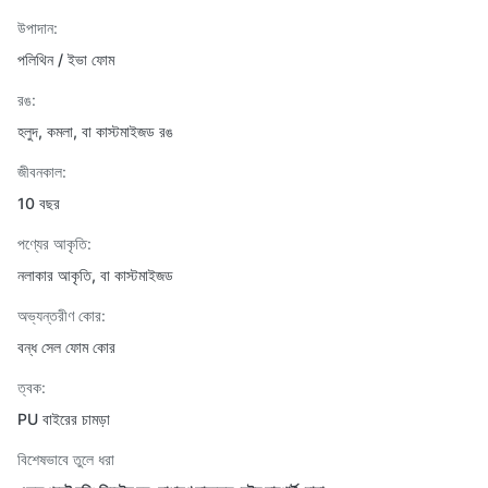
উপাদান:
পলিথিন / ইভা ফোম
রঙ:
হলুদ, কমলা, বা কাস্টমাইজড রঙ
জীবনকাল:
10 বছর
পণ্যের আকৃতি:
নলাকার আকৃতি, বা কাস্টমাইজড
অভ্যন্তরীণ কোর:
বন্ধ সেল ফোম কোর
ত্বক:
PU বাইরের চামড়া
বিশেষভাবে তুলে ধরা