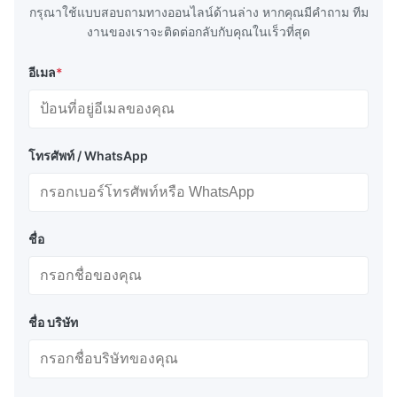
ตารางด้านล่างแสดงให้เห็นเพียงช่วงขนาดมาตรฐานเท่านั้น ขนาดอื่น ๆ หรือ
กรุณาใช้แบบสอบถามทางออนไลน์ด้านล่าง หากคุณมีคําถาม ทีม
ความสามารถพายน้ํา / ขนาดเฉพาะที่ต้องการสามารถประเมินได้ตามคําขอ
งานของเราจะติดต่อกลับกับคุณในเร็วที่สุด
ตัวเลือกงานเหล็กที่หลากหลาย เช่น ตะกัดแอนเกอร์ ตะกัดแอนเกอร์ เปด
อีโอ สวีเวลส์ เป็นต้น มีให้เลือก สีมาตรฐานเป็นสีส้มหรือสีเหลือง แต่มีสีอื่น ๆ
อีเมล
*
ตามคําขอตัวเลือกอื่นๆ ได้แก่ เทปสะท้อนแสง และไฟนําทาง.
อัตรา
อัตรา
ความ
ความ
ความ
น้ํา
การ
การ
ประเภท
ยาว
กว้าง
สูง
หนัก
ลอย
โทรศัพท์ / WhatsApp
ลอย
(mm)
(mm)
(mm)
(kg)
ลอย
(kg)
(ปอนด์
SAPB1
1250
1100
1100
260
1000
2207
ชื่อ
SAPB2
1800
1200
1500
500
2000
4413
SAPB3
1850
1300
1600
570
3000
6620
ชื่อ บริษัท
SAPB4
2000
1400
1800
750
4000
8826
SAPB5
2000
1500
2000
900
5000
11033
SAPB6
2000
1750
2150
1200
6000
13239