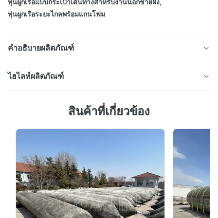
ทุ่นผูกเรือแบบกระเป๋าเดินทางสำหรับงานนอกชายฝั่ง
,
ทุ่นผูกเรือระยะไกลพร้อมแกนโฟม
คำอธิบายผลิตภัณฑ์
ไฮไลท์ผลิตภัณฑ์
Offshore และ Remote Mooring ความแข็งแรง
สูง Foam Core กระเป๋าเดินทาง Anchor
ทุ่นพุกยึดกระเป๋าเดินทางแกนโฟมความแข็งแรงสูง สำหรับ
Pendant Buoys
สินค้าที่เกี่ยวข้อง
การจอดเรือนอกชายฝั่ง การออกแบบป้องกันการจมและ
ป้องกันตัวเองด้วยผิว PU ทนต่อการขัดถู แรงลอยตัวตั้งแต่ 1-
สายพายแขวนแอนเกอร์กระเป๋าเดินทางถูกผลิตจากแกนฟองไม่จมที่มี
30 ตัน สีที่กำหนดเองและงานเหล็กที่มีอยู่ ทนทาน จัดเก็บได้
ความแข็งแรงที่ปิดเซลล์รอบงานเหล็กกลางภายในที่เคลือบด้วยพอลิอุ
กระทัดรัด
เรธานเอลาสโทเมอร์
สายพายแขวนแอนเกอร์กระเป๋าเดินทางมีรูปร่างทรงสี่เหลี่ยมที่มีพื้นผิว
เรียบ. รูปร่างนี้ทําให้สายพายสามารถเก็บรักษาได้อย่างปลอดภัยและ
ขนส่งได้อย่างประหยัดกรอบเหล็กกลางภายในมีสาขาสนับสนุนที่เพียง
พอเพื่อให้แน่ใจว่าแกนฟองยังคงวางไว้อย่างมั่นคง.
พลังงานโพลีเอธิลีนฟองเซลล์ปิดที่แข็งแรง รับประกันการเคลื่อนไหว