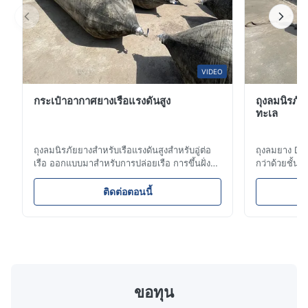
เอง และไม่สามารถจมน้ําได้ แม้แต่ในกรณีที่เกิดความเสียหายผิวหนัง
เอลาสโตเมอร์พอลิอุเรธานสีเดียวกันทนต่อการบดและการทําลายแส
งอัลตรไวเล็ตสําหรับสภาพแวดล้อมการทํางานที่รุนแรง สายไหม
ไนลอนที่เสริมสร้างทําให้เคลือบป้องกันพอลิอุเรธานเอลาสโตเมอร์มี
ความแข็งแรงต่อการฉีกขาดสูงกว่า
VIDEO
ลักษณะสําคัญ
กระเป๋าอากาศยางเรือแรงดันสูง
ถุงลมนิรภัย
ทะเล
ปรับปรุงความสามารถในการทํางาน
PU Protective Outer Skin (ผิวยูเรเทนเอลาสโตเมอร์เสริม)
ถุงลมนิรภัยยางสำหรับเรือแรงดันสูงสำหรับอู่ต่อ
ถุงลมยาง D
PE/EVA Inner Foam (Unsinkable closed cell rigid foam
เรือ ออกแบบมาสำหรับการปล่อยเรือ การขึ้นฝั่ง
กว่าด้วยชั้
core) หอม PE/EVA ภายใน หอม PE/EVA หอม PE/EVA หอม
และการกู้ภัย ยางเสริมใยยาง 3-12 ชั้นที่ปรับแต่ง
ห่อหุ้มแบบ H
PE/EVA หอม PE/EVA หอม PE/EVA หอม PE/EVA หอม PE
ได้ช่วยให้มั่นใจถึงความทนทานและประสิทธิภาพ
BV, ABS และ 
ติดต่อตอนนี้
ได้รับการรับรองโดย LR, BV, CCS และเป็นไป
นี้ให้การลอย
การติดตั้งปลายบน (มีตัวเลือกการติดตั้งปลายต่าง ๆ)
ตามมาตรฐาน ISO รวมถึงอุปกรณ์เสริม เช่น เกจ
และทนต่อการข
หัวเหล็กภายใน (เพื่อการสนับสนุนและสมดุลที่ดีกว่า)
วาล์ว และขั้วต่อ การรับประกัน: 2 ปี
เรืออับปาง ส
ชั้นเสริม (เส้นไนลอนเสริมทําให้เคลือบป้องกันพอลิอุเรธานเอ
ลาสโตเมอร์มีความแข็งแรงต่อการฉีกขาดสูงกว่า)
รายละเอียดสินค้า
ขอทุน