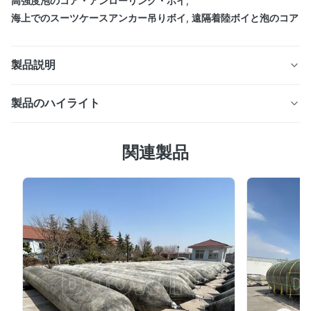
高強度泡のコア・アンローリング・ボイ
,
海上でのスーツケースアンカー吊りボイ
,
遠隔着陸ボイと泡のコア
製品説明
製品のハイライト
沖合および遠隔係留高強度フォームコアスー
ツケースアンカーペンダントブイ
オフショア係留用の高強度フォームコアスーツケースアン
関連製品
カーブイ。耐摩耗性PUスキンを備えた、沈まない自己フ
スーツケースアンカーペンダントブイは、ポリウレタンエラスト
ェンダーデザイン。浮力は1～30トン。カスタムカラーと
マーコーティングで覆われた内側の中心鋼構造の周りに、弾力性
スチールワークも利用可能です。耐久性に優れ、コンパク
のある独立気泡の沈まないフォームコアから製造されています。
トに収納可能。
スーツケースアンカーペンダントブイは、平らな表面を持つ長方
形の形状をしています。この形状により、ブイを安全に保管し、
経済的に輸送できます。内側の中心鋼フレームには、フォームコ
アが確実に配置されるように十分なサポートブランチがありま
す。
弾力性のある独立気泡ポリエチレンフォームコアは、自己フェン