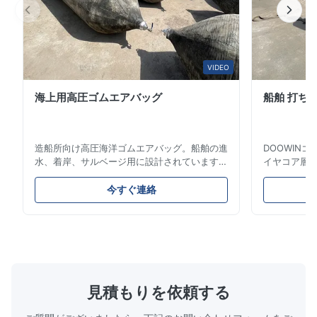
ダー機能を保証し、損傷した場合でも沈みません。自己着色ポリ
ウレタンエラストマーのスキンは、摩耗や紫外線劣化に強いで
す。極端な動作環境では、強化ナイロンフィラメントにより、ポ
リウレタンエラストマー保護コーティングの引裂き強度が向上し
ます。
VIDEO
主な特徴
海上用高圧ゴムエアバッグ
船舶 打ち
自己フェンダー機能（高い衝撃吸収能力）
PU保護外皮（強化ウレタンエラストマー外皮）
造船所向け高圧海洋ゴムエアバッグ。船舶の進
DOOWIN
内側PE/EVAフォーム（沈まない独立気泡硬質フォームコ
水、着岸、サルベージ用に設計されています。
イヤコア層
ア）
カスタマイズ可能な3〜12層のタイヤコードゴ
より、比類の
上部エンドフィッティング（さまざまなエンドフィッティ
ムが耐久性と効率性を保証します。LR、BV、
BV、ABS
今すぐ連絡
ングオプションが利用可能）
CCSの認証を取得しており、ISO規格に準拠し
の海洋サル
ています。ゲージ、バルブ、コネクタなどの付
（4〜300
内部スチールコア（より良いサポートとバランスのため）
属品が含まれています。保証期間：2年。
を備えてい
補強層（強化ナイロンフィラメントにより、ポリウレタン
およびドッ
可能です。
エラストマー保護コーティングの引裂き強度が向上）
製品仕様
見積もりを依頼する
以下の表は、標準サイズの範囲のみを示しています。その他のサイズま