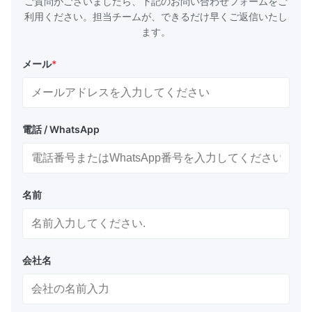
ご質問がございましたら、下記のお問い合わせフォームをご
たは特定の浮力/寸法が必要な場合は、アプリケーションで評価できま
利用ください。担当チームが、できるだけ早くご返信いたし
す。
ます。
アンカークロス、パッドアイ、スイベルなど、さまざまな鋼構造オプシ
ョンが利用可能です。標準色はオレンジまたは黄色ですが、リクエスト
メール
*
に応じて他の色も利用できます。その他のオプションには、反射テープ
と航海灯が含まれます。
正味
長さ
幅
高さ
重量
タイプ
力
（mm）
（mm）
（mm）
（kg）
電話 / WhatsApp
（kg
SAPB1
1250
1100
1100
260
1000
SAPB2
1800
1200
1500
500
2000
名前
SAPB3
1850
1300
1600
570
3000
SAPB4
2000
1400
1800
750
4000
会社名
SAPB5
2000
1500
2000
900
5000
SAPB6
2000
1750
2150
1200
6000