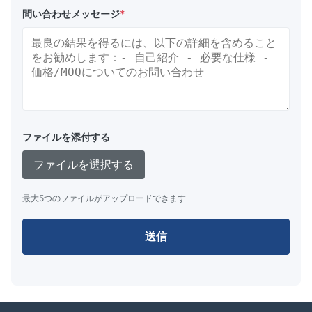
SAPB8
3000
1950
2200
1600
8000
問い合わせメッセージ
*
SAPB10
2400
1900
2700
1950
10000
SAPB12
2400
2100
2900
2300
12000
SAPB14
3000
2000
2900
2700
14000
SAPB16
3350
2000
3000
3000
16000
ファイルを添付する
SAPB18
3350
2500
3450
3400
18000
ファイルを選択する
SAPB20
3250
2375
3450
3600
20000
SAPB30
3250
2450
4850
4600
30000
最大5つのファイルがアップロードできます
送信