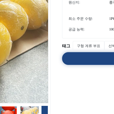
원산지:
중
최소 주문 수량:
1P
공급 능력:
10
태그
구형 계류 부표
선