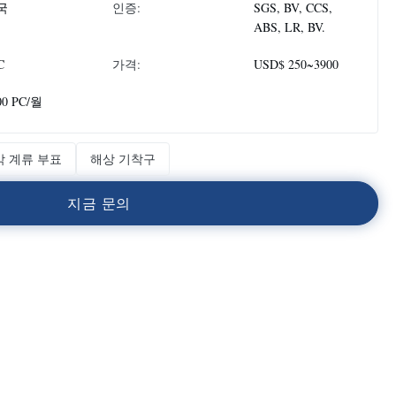
국
인증:
SGS, BV, CCS,
ABS, LR, BV.
C
가격:
USD$ 250~3900
00 PC/월
박 계류 부표
해상 기착구
지
금
문
의