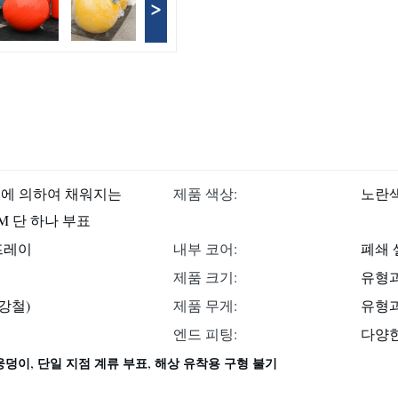
>
거품에 의하여 채워지는
제품 색상:
노란색
M 단 하나 부표
프레이
내부 코어:
폐쇄 셀
제품 크기:
유형과
강철)
제품 무게:
유형과
엔드 피팅:
다양
,
,
웅덩이
단일 지점 계류 부표
해상 유착용 구형 불기