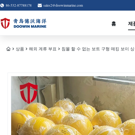
86-532-87788178
sales2@doowinmarine.com
홈
제
상품
해외 계류 부표
침몰 할 수 없는 보트 구형 매킹 보이 