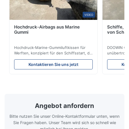
Reißfestigkeit verstärkt werden, wodurch die Boje langlebig und
nahezu wartungsfrei ist.
VIDEO
Hochdruck-Airbags aus Marine
Schiffe, d
Gummi
von Schif
Produktattribute
Hochdruck-Marine-Gummiluftkissen für
DOOWIN Gum
Attribut
Wert
Werften, konzipiert für den Schiffsstart, die
unübertroff
Landung und die Bergung. Anpassbare 3-
synthetisch
Unsinkbare kugelförmige
12 Lagen Reifenkordelgummi gewährleisten
ganzheitlic
Kontaktieren Sie uns jetzt
Kon
Festmacherboje für
Haltbarkeit und Effizienz. Zertifiziert von
Zertifiziert
Produktname
Boote, mit Schaumstoff
LR, BV, CCS und konform mit ISO-
bieten dies
gefüllte Einzelpunktbojen
Standards. Beinhaltet Zubehör wie
maritimen B
Manometer, Ventil und Anschlüsse.
t), Tiefwass
Gelb, Orange oder
Garantie: 2 Jahre.
Sondergröße
Produktfarbe
individuell
Schwimmbrü
Angebot anfordern
Aus der Haut
Polyurethanbeschichtung
Bitte nutzen Sie unser Online-Kontaktformular unten, wenn
Kern aus
Sie Fragen haben. Unser Team wird sich so schnell wie
Innerer Kern
geschlossenzelligem
möglich bei Ihnen melden.