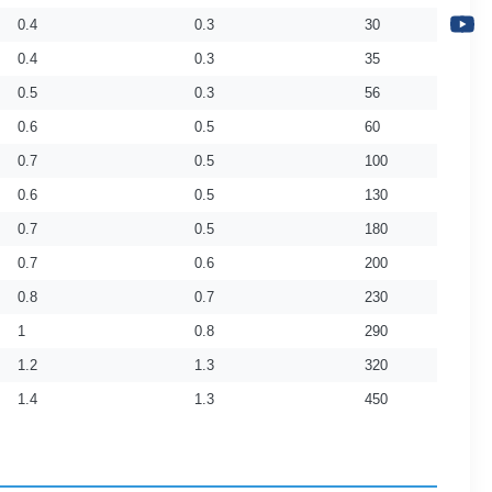
0.4
0.3
30
0.4
0.3
35
0.5
0.3
56
0.6
0.5
60
0.7
0.5
100
0.6
0.5
130
0.7
0.5
180
0.7
0.6
200
0.8
0.7
230
1
0.8
290
1.2
1.3
320
1.4
1.3
450