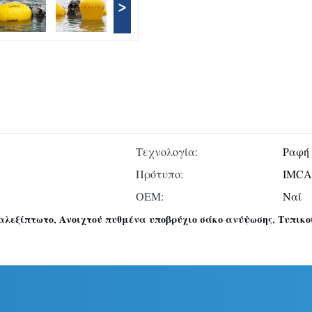
>
Τεχνολογία:
Ραφή
Πρότυπο:
IMCA
OEM:
Ναί
,
,
αλεξίπτωτο
Ανοιχτού πυθμένα υποβρύχιο σάκο ανύψωσης
Τυπικο