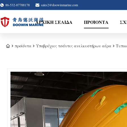
86-532-87788178
sales2@doowinmarine.com
ΑΡΧΙΚΉ ΣΕΛΊΔΑ
ΠΡΟΪΌΝΤΑ
ΣΧ
προϊόντα
Υποβρύχιες τσάντες ανελκυστήρων αέρα
Τυπικ