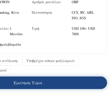
OWIN
Αριθμός μοντέλου:
OBP
andong, Κίνα
Πιστοποίηση:
CCS, BV, ABS,
ISO, SGS
ελίας:
1
Τιμή:
USD 100~ USD
Μονάδα
7800
0pcs/εβδομάδα
α ανύψωσης
Υποβρύχια σάκκα μαξιλαριών
ριού
Ε
ρ
ώ
τ
η
σ
η
Τ
ώ
ρ
α