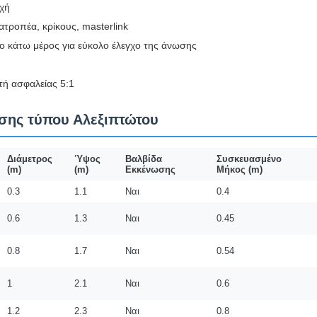
χή
τροπέα, κρίκους, masterlink
ο κάτω μέρος για εύκολο έλεγχο της άνωσης
τή ασφαλείας 5:1
σης τύπου Αλεξιπτώτου
Διάμετρος
Ύψος
Βαλβίδα
Συσκευασμένο
(m)
(m)
Εκκένωσης
Μήκος (m)
0.3
1.1
Ναι
0.4
0.6
1.3
Ναι
0.45
0.8
1.7
Ναι
0.54
1
2.1
Ναι
0.6
1.2
2.3
Ναι
0.8