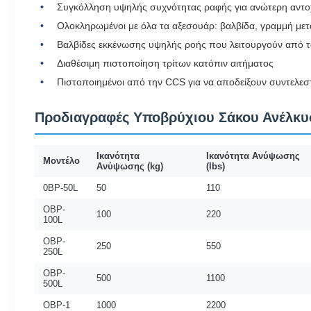
Συγκόλληση υψηλής συχνότητας ραφής για ανώτερη αντο
Ολοκληρωμένοι με όλα τα αξεσουάρ: βαλβίδα, γραμμή μετα
Βαλβίδες εκκένωσης υψηλής ροής που λειτουργούν από τ
Διαθέσιμη πιστοποίηση τρίτων κατόπιν αιτήματος
Πιστοποιημένοι από την CCS για να αποδείξουν συντελεσ
Προδιαγραφές Υποβρύχιου Σάκου Ανέλκυ
Ικανότητα
Ικανότητα Ανύψωσης
Μοντέλο
Ανύψωσης (kg)
(lbs)
0BP-50L
50
110
OBP-
100
220
100L
OBP-
250
550
250L
OBP-
500
1100
500L
OBP-1
1000
2200