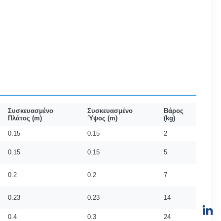
Συσκευασμένο
Συσκευασμένο
Βάρος
Πλάτος (m)
Ύψος (m)
(kg)
0.15
0.15
2
0.15
0.15
5
0.2
0.2
7
0.23
0.23
14
0.4
0.3
24