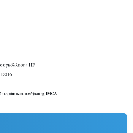
 συγκόλλησης HF
 D016
ί αερόσακοι ανύψωσης IMCA