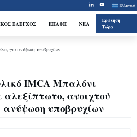
Ελληνικά
Ερώτηση
ΙΚΌΣ ΈΛΕΓΧΟΣ
ΕΠΑΦΉ
ΝΈΑ
Τώρα
μένα, για ανύψωση υποβρυχίων
υλικό IMCA Μπαλόνι
ε αλεξίπτωτο, ανοιχτού
α ανύψωση υποβρυχίων