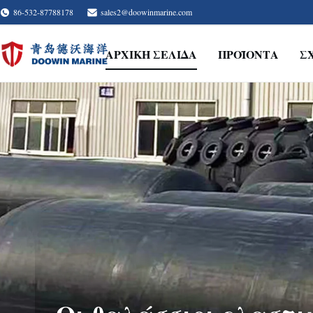
86-532-87788178
sales2@doowinmarine.com
ΑΡΧΙΚΉ ΣΕΛΊΔΑ
ΠΡΟΪΌΝΤΑ
Σ