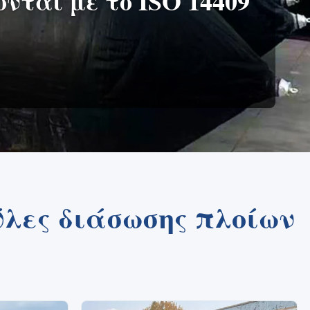
νται με το ISO 14409
ύλες διάσωσης πλοίων