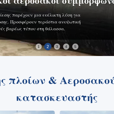
κοί αερόσακοι συμμορφώνο
ίεσης παρέχουν μια ευέλικτη λύση για
σωσης. Προσφέρουν τεράστια ανυψωτική
γές βαρέως τύπου στη θάλασσα.
2
1
3
4
5
ς πλοίων & Αεροσακο
κατασκευαστής