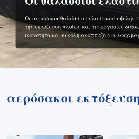
Οι θαλάσσιοι ελαστι
Οι αερόσακοι θαλάσσιου ελαστικού υψηλής π
την εκτόξευση πλοίων και τις εργασίες διά
ικανότητα και εύκολη ανάπτυξη για εφαρμο
αερόσακοι εκτόξευση