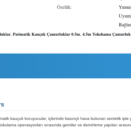
Özellik:
Yumuşa
Uyuml
Bağla
,
,
luklar
Pnömatik Kauçuk Çamurluklar 0.5m
4.5m Yokohama Çamurluk
rs
tik kauçuk koruyucular, içlerinde basınçlı hava bulunan sentetik iple g
ulama operasyonları sırasında gemiler ve demirleme yapıları arasında 