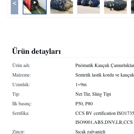
<
Ürün detayları
Ürün adı:
Pnömatik Kauçuk Çamurlukla
Malzeme:
Sentetik lastik kordu ve kauçu
Uzunluk:
1~9m
Tip:
Net Tür, Sling Tipi
İlk basınç:
P50, P80
Sertifika:
CCS BV certification ISO173
ISO9001,ABS,DNV,LR,CCS
Zincir:
Sıcak galvanizli