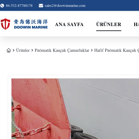
86-532-87788178
sales2@doowinmarine.com
ANA SAYFA
ÜRÜNLER
H
Ürünler
Pnömatik Kauçuk Çamurluklar
Hafif Pnömatik Kauçuk