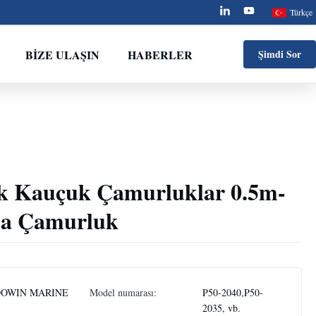
Türkçe
BIZE ULAŞIN
HABERLER
Şimdi Sor
k Kauçuk Çamurluklar 0.5m-
a Çamurluk
OWIN MARINE
Model numarası:
P50-2040,P50-
2035, vb.