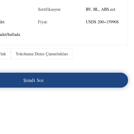
n
Sertifikasyon:
BV, BL, ABS,ect.
det
Fiyat:
USD$ 200~15990$
adet/haftada
rluk
Yokohama Deniz Çamurlukları
Ş
i
m
d
i
S
o
r