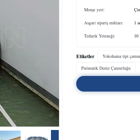
Menşe yeri:
Çi
Asgari sipariş miktarı:
1 a
Tedarik Yeteneği:
10 
Etiketler
Yokohama tipi çamu
Pnömatik Deniz Çamurluğu