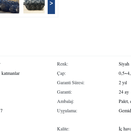
>
r
Renk:
Siyah
k katmanlar
Çap:
0,5~4
Garanti Süresi:
2 yıl
Garanti:
24 ay
Ambalaj:
Palet,
57
Uygulama:
Gemide
Kalite:
İç hav