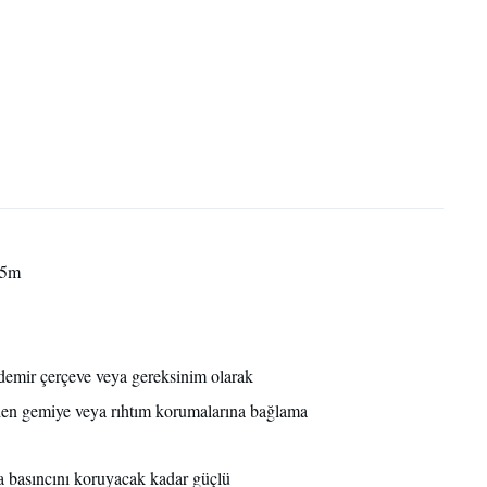
,5m
 demir çerçeve veya gereksinim olarak
n gemiye veya rıhtım korumalarına bağlama
a basıncını koruyacak kadar güçlü