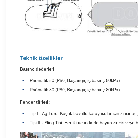
Teknik özellikler
Basınç değerleri:
Pnömatik 50 (P50, Başlangıç iç basınç 50kPa)
Pnömatik 80 (P80, Başlangıç iç basınç 80kPa)
Fender türleri:
Tip I - Ağ Türü: Küçük boyutlu koruyucular için zincir ağ, 
Tipi II - Sling Tipi: Her iki ucunda da boyun zinciri veya