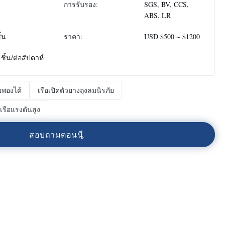
การรับรอง:
SGS, BV, CCS,
ABS, LR
ิ้น
ราคา:
USD $500 ~ $1200
 ชิ้น/ต่อสัปดาห์
บพองได้
เรือเปิดตัวยางถุงลมนิรภัย
รือแรงดันสูง
ส
อ
บ
ถ
า
ม
ต
อ
น
น