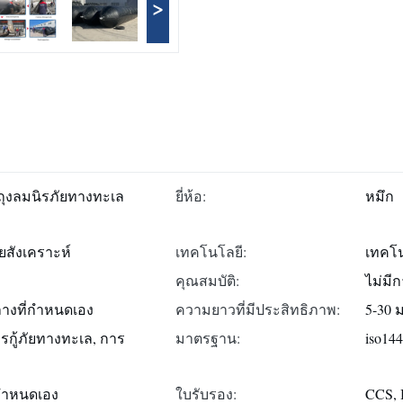
>
วถุงลมนิรภัยทางทะเล
ยี่ห้อ:
หมึก
ยสังเคราะห์
เทคโนโลยี:
เทคโ
คุณสมบัติ:
ไม่มี
กลางที่กำหนดเอง
ความยาวที่มีประสิทธิภาพ:
5-30 
รกู้ภัยทางทะเล, การ
มาตรฐาน:
iso14
่กำหนดเอง
ใบรับรอง:
CCS, 