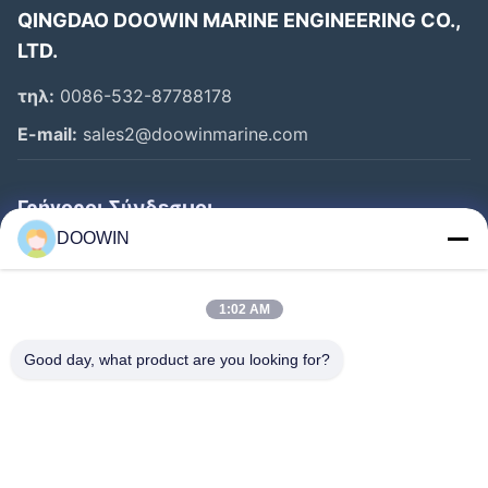
QINGDAO DOOWIN MARINE ENGINEERING CO.,
LTD.
τηλ:
0086-532-87788178
E-mail:
sales2@doowinmarine.com
Γρήγοροι Σύνδεσμοι
DOOWIN
Αρχική Σελίδα
Προϊόντα
1:02 AM
Σχετικά Με Εμάς
Good day, what product are you looking for?
Γύρος Εργοστασίων
Ποιοτικός Έλεγχος
Επαφή
Νέα