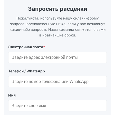
манометр, клапан и соединители.
глубинах и
Гарантия: 2 года.
Доступны р
Запросить расценки
затонувших
плавучих м
Пожалуйста, используйте нашу онлайн-форму
запроса, расположенную ниже, если у вас возникнут
какие-либо вопросы. Наша команда свяжется с вами
в кратчайшие сроки.
Электронная почта
*
Телефон / WhatsApp
Имя