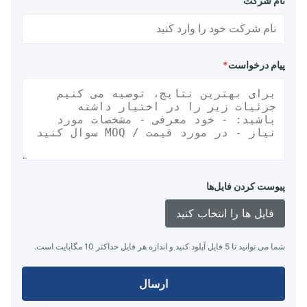
نام شرکت
یژگی های پلگ های لوله های بادکنک
Doowin Marine از مواد با دوام ترین و تست های دقیق استفاده
می کند تا ایمنی و طول عمر پلاگ های ما را تضمین کند. پلاگ های
پیام درخواست
*
لوله های پرتابی ما این ویژگی ها و مزایای کلیدی را ارائه می دهند:
لاگین های لوله های مسدود کننده شهرداری سبک وزن و با
وام هستند
مناسب برای لوله های تجاری، شهری، قطر بزرگ یا فشار
بالا و سیستم لوله
ساخته شده با لاستیک با کیفیت بالا و سیم لاستیک مصنوعی
برای مقاومت سبک
پیوست کردن فایل‌ها
طراحی انعطاف پذیر نصب در مکان های دشوار دسترسی
فایل ها را انتخاب کنید
را ساده می کند
تقویت شده با سیم لاستیک مصنوعی برای دوام بیشتر
شما می توانید تا 5 فایل آپلود کنید و اندازه هر فایل حداکثر 10 مگابایت است.
آزمایش در فشار بالاتر از فشار کاری برای تضمین ایمنی
محصولات محکم طراحی شده برای کارهای سخت در
ارسال
محیط های سخت