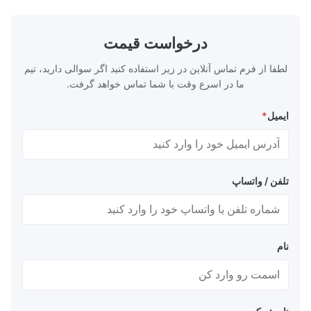
4
600
180
0.2
200
DN200-
اسکله موجود اس
400
تا
400
درخواست قیمت
5
750
180
0.2
200
DN200-
لطفا از فرم تماس آنلاین در زیر استفاده کنید اگر سوالی دارید، تیم
500
تا
ما در اسرع وقت با شما تماس خواهد گرفت.
500
ایمیل
*
10
750
280
0.15
300
DN300-
600
تا
600
تلفن / واتساپ
18
900
380
0.15
400
DN400-
800
تا
800
نام
25
1050
460
0.15
500
DN500-
1000
تا
1000