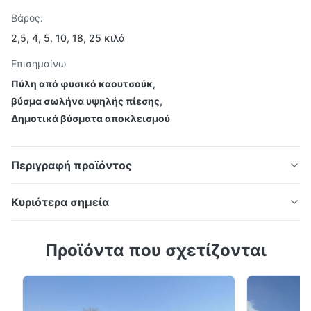
Βάρος:
2,5, 4, 5, 10, 18, 25 κιλά
Επισημαίνω
Πύλη από φυσικό καουτσούκ
,
βύσμα σωλήνα υψηλής πίεσης
,
Δημοτικά βύσματα αποκλεισμού
Περιγραφή προϊόντος
Κυριότερα σημεία
DOOWIN Μεγάλης διαμέτρου φουσκωτές
DOOWIN Μεγάλης διαμέτρου φουσκωτές πρίζες
πρίζες σωλήνων Υψηλής πίεσης αερόσακοι
Προϊόντα που σχετίζονται
σωλήνων Υψηλής πίεσης αερόσακοι με πλήρη
με πλήρη αξεσουάρ
αξεσουάρ Οι φουσκωτές πρίζες σωλήνων εμπορικής
σειράς κατασκευάζονται από φυσικό καουτσούκ
Οι φουσκωτές πρίζες σωλήνων εμπορικής σειράς
κατασκευάζονται από φυσικό καουτσούκ υψηλής ποιότητας,
υψηλής ποιότητας, NBR, καουτσούκ νεοπρίνης ή άλλα