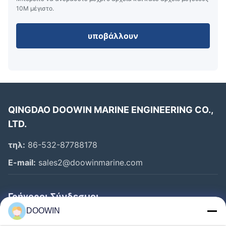
εργασίες σε απαιτητικά περιβάλλοντα
10M μέγιστο.
Συμπληρωματικό σύνολο εξαρτημάτων για άμεση
χρήση
υποβάλλουν
Προσαρμόζεται σε σχεδόν κάθε διαμόρφωση
σωλήνων
Το συμπαγές, φουσκωμένο μέγεθος επιτρέπει την
γρήγορη, εύκολη και ασφαλή εισαγωγή και λειτουργία
QINGDAO DOOWIN MARINE ENGINEERING CO.,
LTD.
τηλ:
86-532-87788178
E-mail:
sales2@doowinmarine.com
Γρήγοροι Σύνδεσμοι
DOOWIN
Αρχική Σελίδα