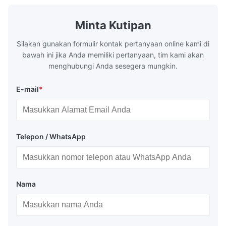
konektor. Garansi: 2 tahun.
khusus ters
DN150-
150-300
0,2
135
500
karam, jemb
300
dermaga.
Minta Kutipan
DN200-
200-400
0,2
180
600
Silakan gunakan formulir kontak pertanyaan online kami di
400
bawah ini jika Anda memiliki pertanyaan, tim kami akan
menghubungi Anda sesegera mungkin.
DN200-
200-500
0,2
180
750
500
E-mail
*
DN300-
300-600
0,15
280
750
600
DN400-
400-800
0,15
380
900
Telepon / WhatsApp
800
DN500-
500-
0,15
460
1050
1000
1000
Nama
Fitur Colokan Pipa Tiup