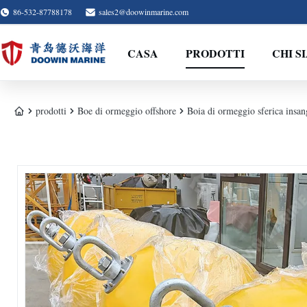
86-532-87788178
sales2@doowinmarine.com
CASA
PRODOTTI
CHI S
prodotti
Boe di ormeggio offshore
Boia di ormeggio sferica insan