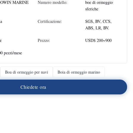
OWIN MARINE
Numero modello:
boe di ormeggio
sferiche
na
Certificazione:
SGS, BV, CCS,
ABS, LR, BV.
z
Prezzo:
USD$ 200~900
0 pezzi/mese
Boa di ormeggio per navi
Boia di ormeggio marino
C
h
i
e
d
e
t
e
o
r
a