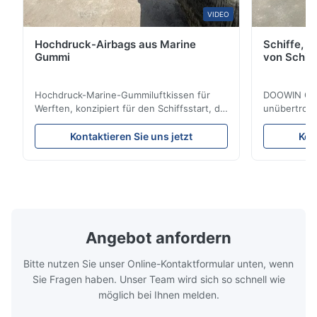
Produkts
VIDEO
Abhängig von
Produktgröße
Hochdruck-Airbags aus Marine
Schiffe, d
Art und Zweck
Gummi
von Schif
Schwenke
(heiß
Endbefestigungen
Hochdruck-Marine-Gummiluftkissen für
DOOWIN Gum
eingeweicht
Werften, konzipiert für den Schiffsstart, die
unübertroff
galvanisiert)
Landung und die Bergung. Anpassbare 3-
synthetisch
12 Lagen Reifenkordelgummi gewährleisten
ganzheitlic
Kontaktieren Sie uns jetzt
Kon
Abhängig von
Haltbarkeit und Effizienz. Zertifiziert von
Zertifiziert
Produktgewicht
Art und Zweck
LR, BV, CCS und konform mit ISO-
bieten dies
Standards. Beinhaltet Zubehör wie
maritimen B
Kern aus
Manometer, Ventil und Anschlüsse.
t), Tiefwass
Innenkern
geschlossenem
Garantie: 2 Jahre.
Sondergröße
Schaumstoff
Schwimmbrü
Angebot anfordern
Gewährleistung
2 Jahre
Bitte nutzen Sie unser Online-Kontaktformular unten, wenn
Beschreibung des Produkts
Sie Fragen haben. Unser Team wird sich so schnell wie
möglich bei Ihnen melden.
Unsere Offshore-Oberflächen-Schaumbojen sind mit
elastischem geschlossenem Zell-Polyethylen/EVA-Schaum