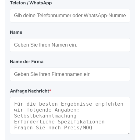
Telefon / WhatsApp
Tiefwasseroperation
Marine Rettungsgummi-Airbags eignen sich für Tiefwasser-
Rettungshöheinsätze und können mit Sicherheitsventilen
Name
ausgestattet werden.
Abriebfestigkeit
Salvage-Gummi-Airbags verfügen über 6-12 Schichten
Verstärkungsschichten, die erheblichen Abrieb und Punktion
Name der Firma
widerstehen.
Mehrzweckanwendungen
Rettungsairbags bieten eine vielseitige Auftriebsfähigkeit für
Anfrage Nachricht
*
Schiffbruch, Rohrleitungsbetriebe und
Brückenunterstützungsprojekte.
Spezifikationen für Luftsäcke für die Rettung
von Schiffen
Marine Rettungsairbags sind in verschiedenen Triebkapazitäten